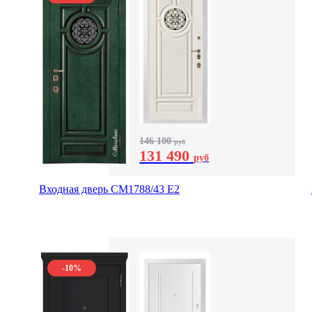
146 100
руб
131 490
руб
Входная дверь СМ1788/43 E2
-10%