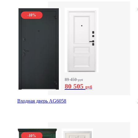
-10%
89 450
руб
80 505
руб
Входная дверь AG6058
-10%