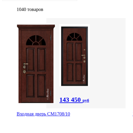
1040 товаров
143 450
руб
Входная дверь CМ1708/10