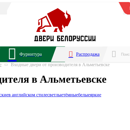
Фурнитура
Распродажа
е
Входные двери от производителя в Альметьевске
дителя в Альметьевске
ские
в английском стиле
светлые
тёмные
белые
яркие