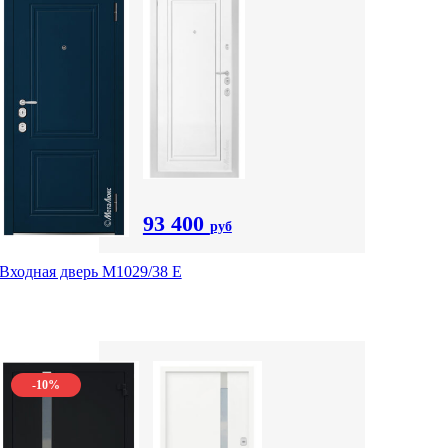
93 400
руб
Входная дверь М1029/38 E
-10%