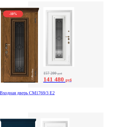
-10%
157 200
руб
141 480
руб
Входная дверь СМ1769/3 Е2