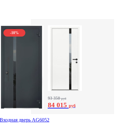
-10%
93 350
руб
84 015
руб
Входная дверь AG6052