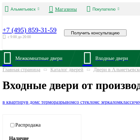
Магазины
Альметьевск
Покупателю
+7 (495) 859-31-59
Получить консультацию
с 9:00 до 20:00
Межкомнатные двери
Входные двери
Главная страница
Каталог дверей
Двери в Альметьевск
Входные двери от произво
в квартиру
в дом
с терморазрывом
со стеклом
с зеркалом
классиче
Распродажа
Наличие