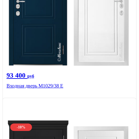
93 400
руб
Входная дверь М1029/38 E
-10%