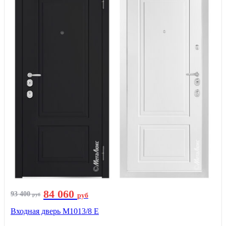
84 060
93 400
руб
руб
Входная дверь М1013/8 E