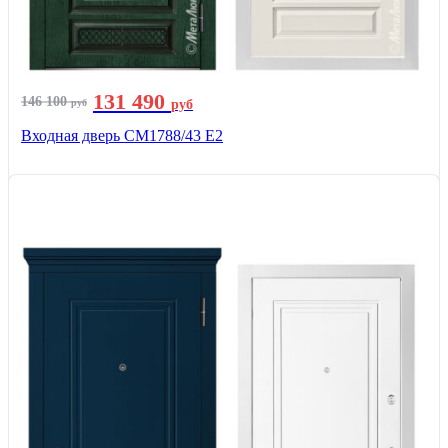
131 490
146 100
руб
руб
Входная дверь СМ1788/43 E2