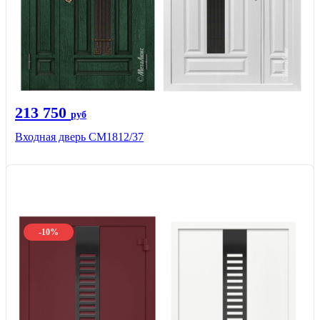
213 750
руб
Входная дверь СМ1812/37
-10%