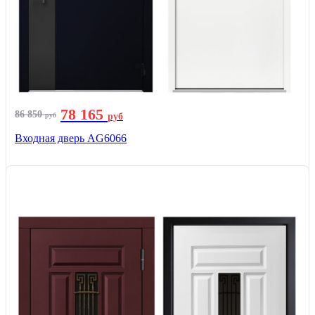
78 165
86 850
руб
руб
Входная дверь AG6066