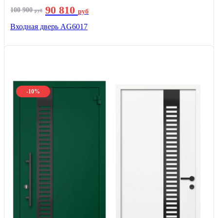
90 810
100 900
руб
руб
Входная дверь AG6017
-10%