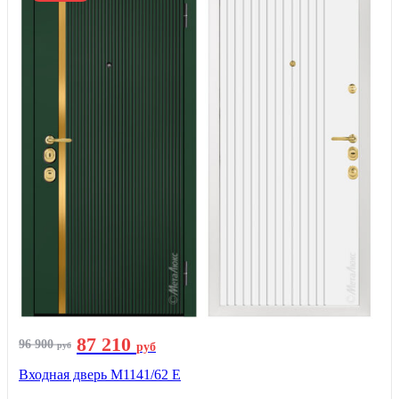
87 210
96 900
руб
руб
Входная дверь М1141/62 Е