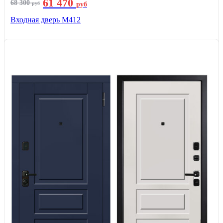
61 470
68 300
руб
руб
Входная дверь М412