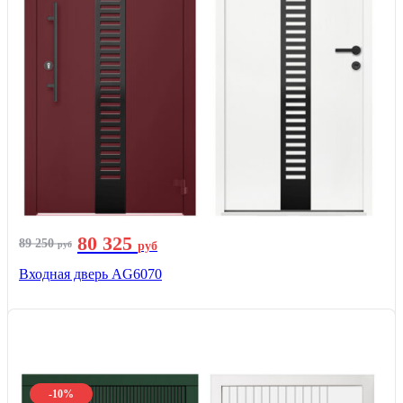
80 325
89 250
руб
руб
Входная дверь AG6070
-10%