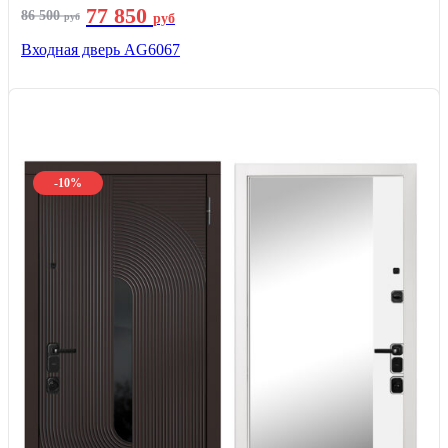
77 850
86 500
руб
руб
Входная дверь AG6067
-10%