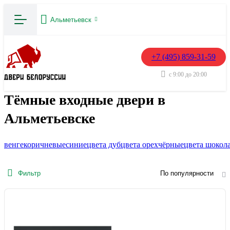
Альметьевск
+7 (495) 859-31-59
с 9:00 до 20:00
Тёмные входные двери в
Альметьевске
венге
коричневые
синие
цвета дуб
цвета орех
чёрные
цвета шокол
Фильтр
По популярности