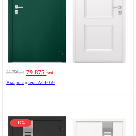
79 875
88 750
руб
руб
Входная дверь AG6059
-10%