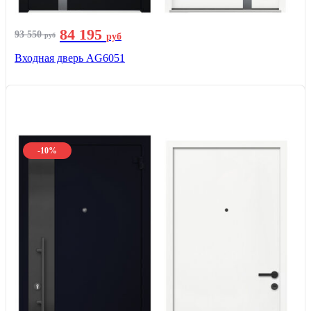
84 195
93 550
руб
руб
Входная дверь AG6051
-10%