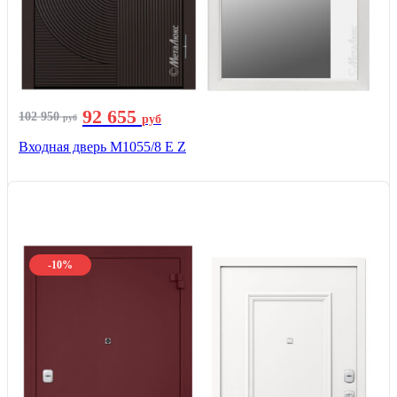
92 655
102 950
руб
руб
Входная дверь М1055/8 Е Z
-10%