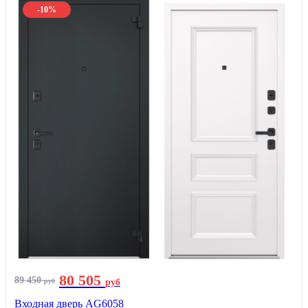
-10%
80 505
89 450
руб
руб
Входная дверь AG6058