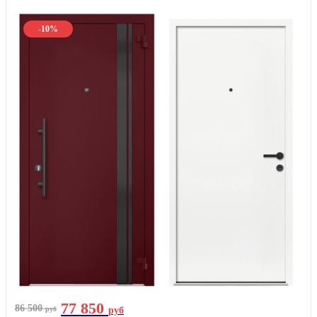
-10%
77 850
86 500
руб
руб