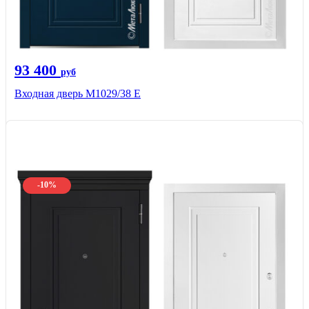
93 400
руб
Входная дверь М1029/38 E
-10%