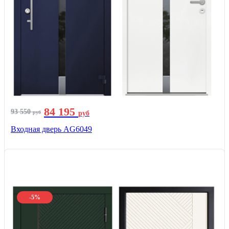
84 195
93 550
руб
руб
Входная дверь AG6049
-5%