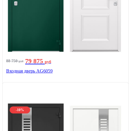
79 875
88 750
руб
руб
Входная дверь AG6059
-10%