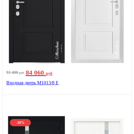
84 060
93 400
руб
руб
Входная дверь М1013/8 E
-10%