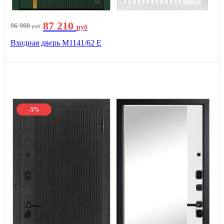
87 210
96 900
руб
руб
Входная дверь М1141/62 Е
-5%