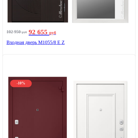
92 655
102 950
руб
руб
Входная дверь М1055/8 Е Z
-10%