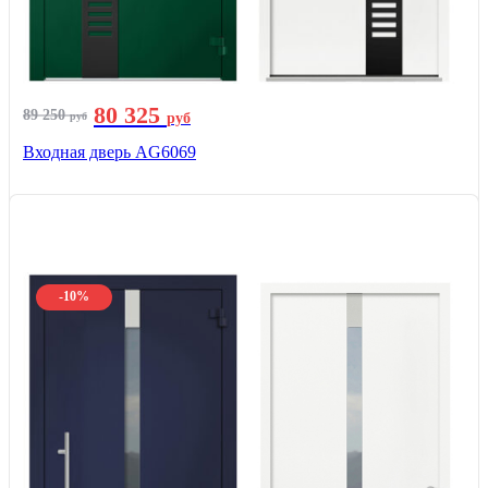
80 325
89 250
руб
руб
Входная дверь AG6069
-10%