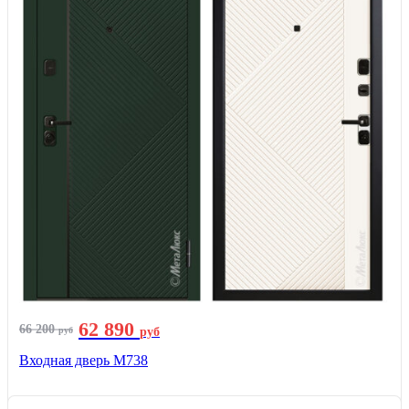
62 890
66 200
руб
руб
Входная дверь М738