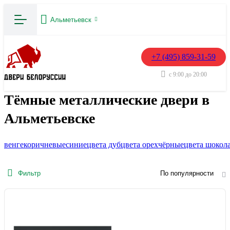
Альметьевск
+7 (495) 859-31-59
с 9:00 до 20:00
Тёмные металлические двери в
Альметьевске
венге
коричневые
синие
цвета дуб
цвета орех
чёрные
цвета шокол
Фильтр
По популярности