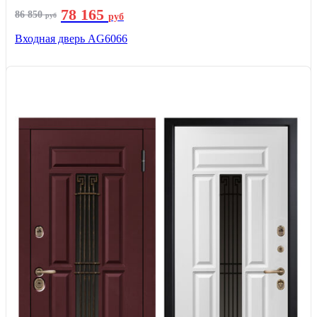
78 165
86 850
руб
руб
Входная дверь AG6066