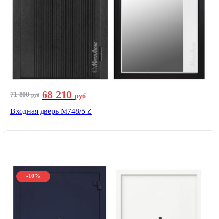
68 210
71 800
руб
руб
Входная дверь М748/5 Z
-10%