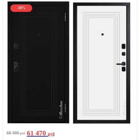
-10%
61 470
68 300
руб
руб