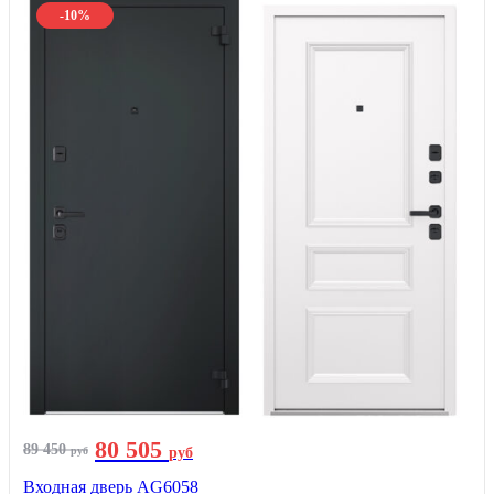
-10%
80 505
89 450
руб
руб
Входная дверь AG6058