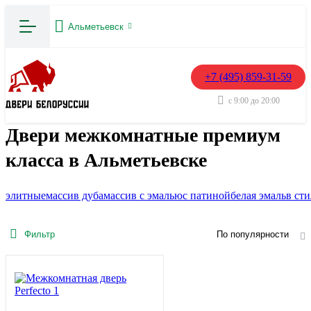
Альметьевск
+7 (495) 859-31-59
с 9:00 до 20:00
Двери межкомнатные премиум
класса в Альметьевске
элитные
массив дуба
массив с эмалью
с патиной
белая эмаль
в ст
Фильтр
По популярности