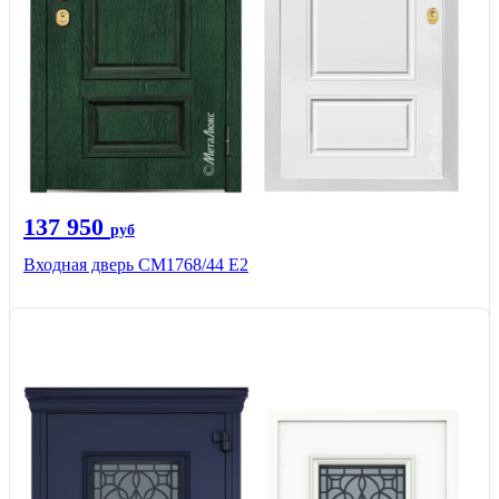
137 950
руб
Входная дверь СМ1768/44 Е2