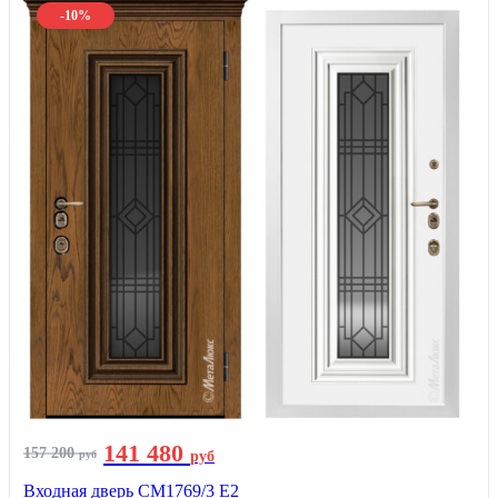
-10%
141 480
157 200
руб
руб
Входная дверь СМ1769/3 Е2