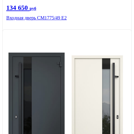
134 650
руб
Входная дверь СМ1775/49 Е2