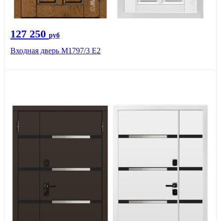
127 250
руб
Входная дверь М1797/3 Е2