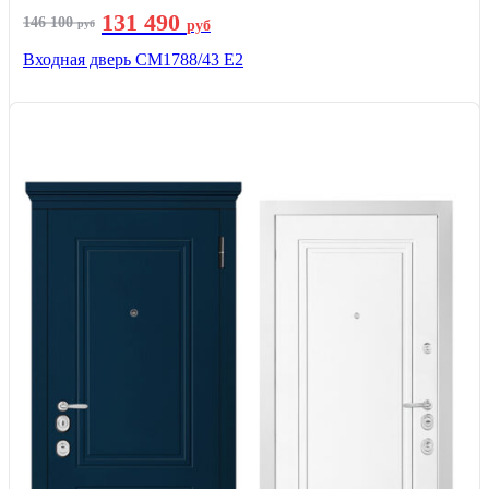
131 490
146 100
руб
руб
Входная дверь СМ1788/43 E2