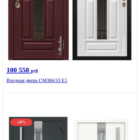
100 550
руб
Входная дверь СМ386/33 Е1
-10%