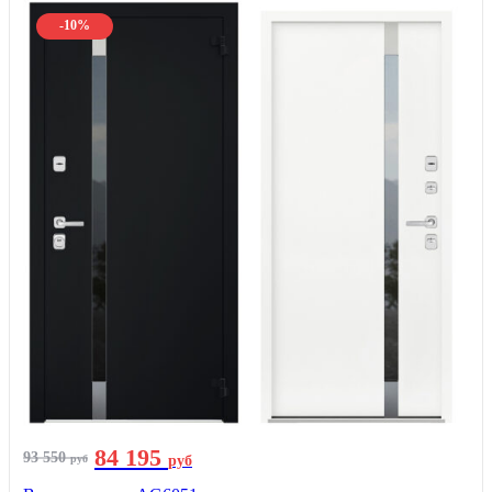
-10%
84 195
93 550
руб
руб