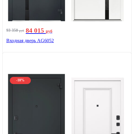
84 015
93 350
руб
руб
Входная дверь AG6052
-10%