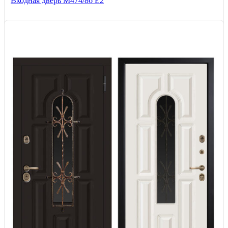
Входная дверь М474/86 Е2