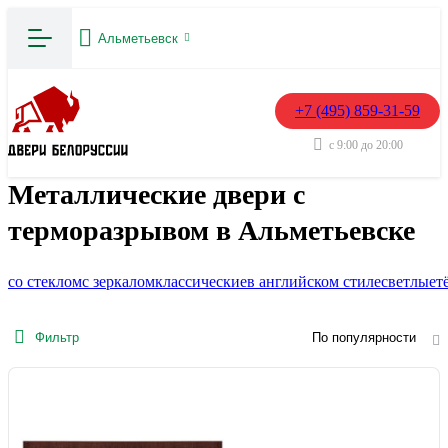
Альметьевск
+7 (495) 859-31-59
с 9:00 до 20:00
Металлические двери с
терморазрывом в Альметьевске
со стеклом
с зеркалом
классические
в английском стиле
светлые
т
Фильтр
По популярности