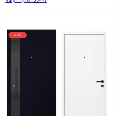
Входная дверь AG6051
-10%