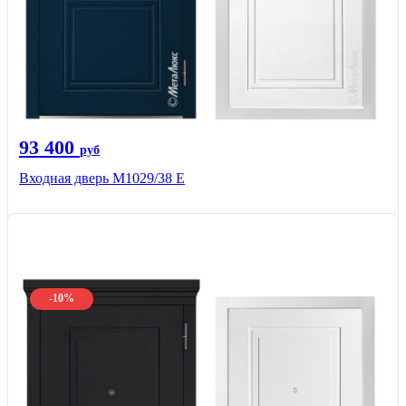
93 400
руб
Входная дверь М1029/38 E
-10%