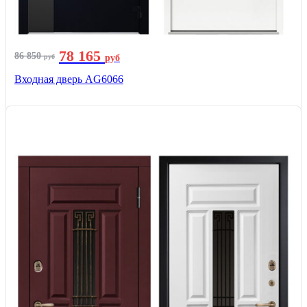
78 165
86 850
руб
руб
Входная дверь AG6066