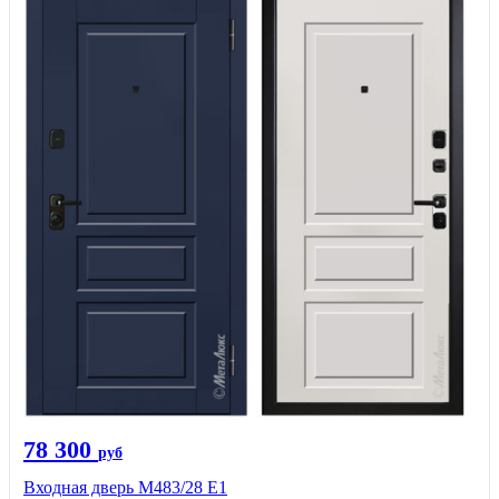
78 300
руб
Входная дверь М483/28 Е1