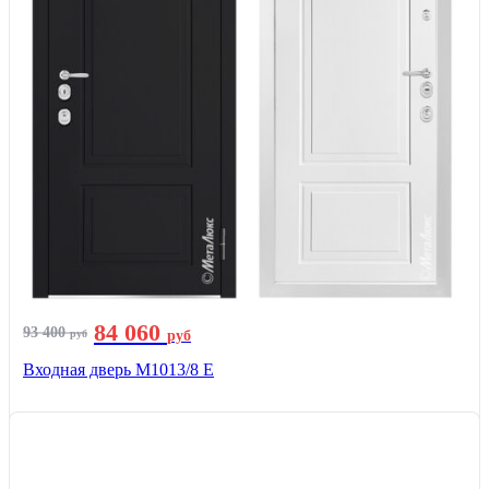
84 060
93 400
руб
руб
Входная дверь М1013/8 E