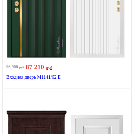
87 210
96 900
руб
руб
Входная дверь М1141/62 Е