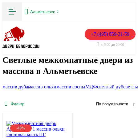
Альметьевск
+7 (495) 859-31-59
с 9:00 до 20:00
Светлые межкомнатные двери из
массива в Альметьевске
массив дуба
массив ольхи
массив сосны
МДФ
светлый дуб
светлы
Фильтр
По популярности
-10%