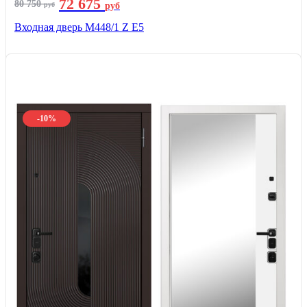
72 675
80 750
руб
руб
Входная дверь М448/1 Z Е5
-10%