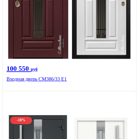
100 550
руб
Входная дверь СМ386/33 Е1
-10%