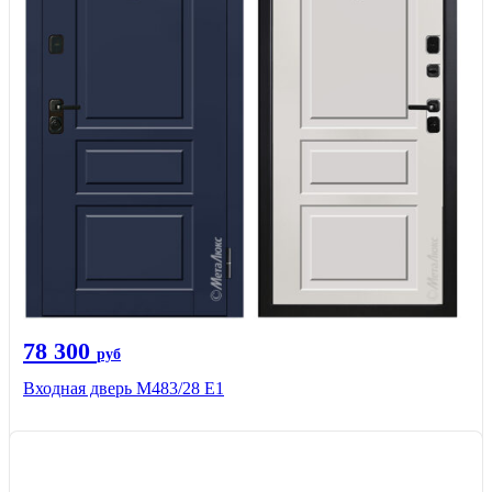
78 300
руб
Входная дверь М483/28 Е1