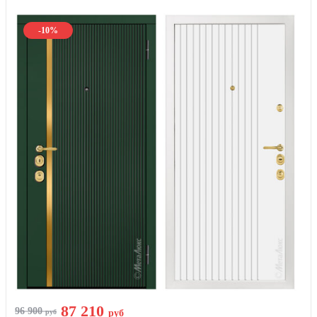
-10%
87 210
96 900
руб
руб