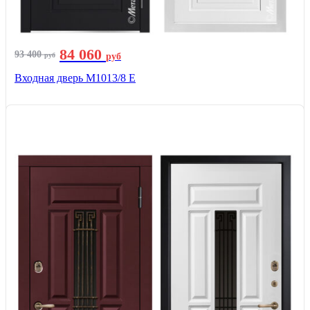
84 060
93 400
руб
руб
Входная дверь М1013/8 E