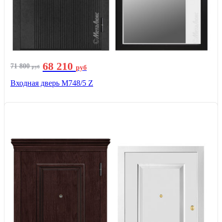
68 210
71 800
руб
руб
Входная дверь М748/5 Z