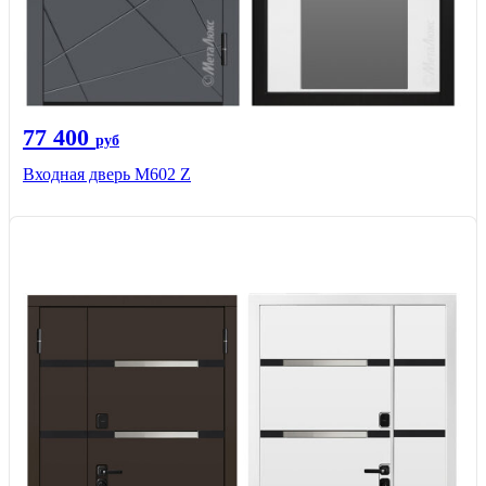
77 400
руб
Входная дверь М602 Z