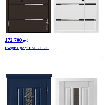
172 700
руб
Входная дверь CМ1509/2 Е