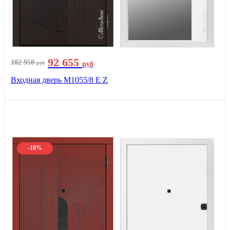
92 655
102 950
руб
руб
Входная дверь М1055/8 Е Z
-10%