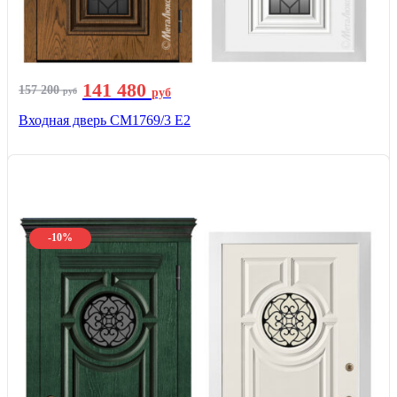
141 480
157 200
руб
руб
Входная дверь СМ1769/3 Е2
-10%