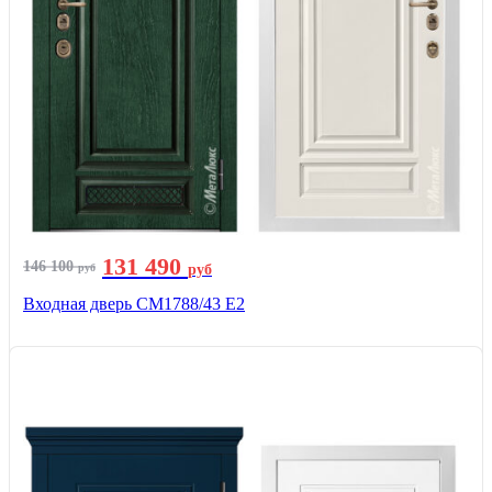
131 490
146 100
руб
руб
Входная дверь СМ1788/43 E2