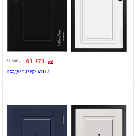
61 470
68 300
руб
руб
Входная дверь М412