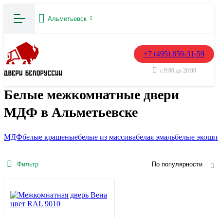
Альметьевск
+7 (495) 859-31-59
с 9:00 до 20:00
Белые межкомнатные двери
МДФ в Альметьевске
МДФ
белые крашеные
белые из массива
белая эмаль
белые экошп
Фильтр
По популярности