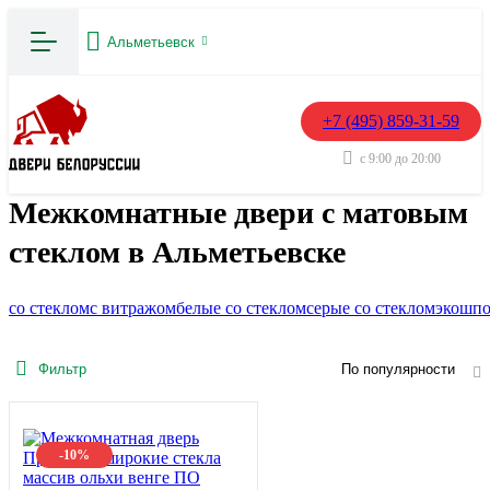
Альметьевск
+7 (495) 859-31-59
с 9:00 до 20:00
Межкомнатные двери с матовым
стеклом в Альметьевске
со стеклом
с витражом
белые со стеклом
серые со стеклом
экошпо
Фильтр
По популярности
-10%