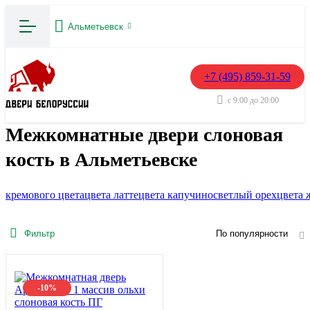
Альметьевск
+7 (495) 859-31-59
с 9:00 до 20:00
Межкомнатные двери слоновая
кость в Альметьевске
кремового цвета
цвета латте
цвета капучино
светлый орех
цвета 
Фильтр
По популярности
-10%