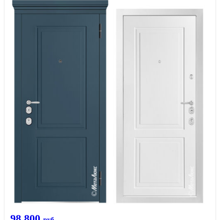
98 800
руб