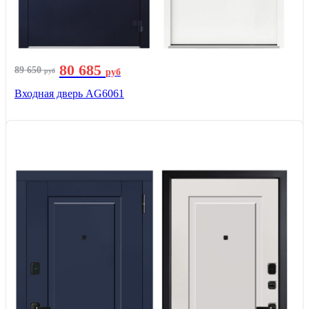
80 685
89 650
руб
руб
Входная дверь AG6061