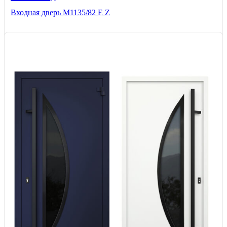
Входная дверь М1135/82 Е Z