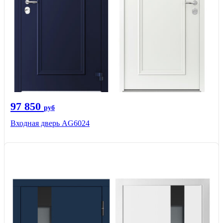
97 850
руб
Входная дверь AG6024