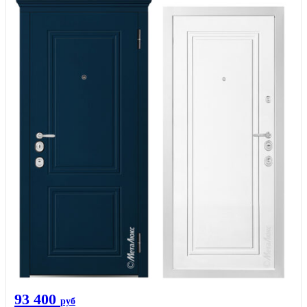
93 400
руб