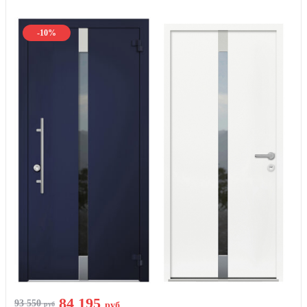
-10%
84 195
93 550
руб
руб