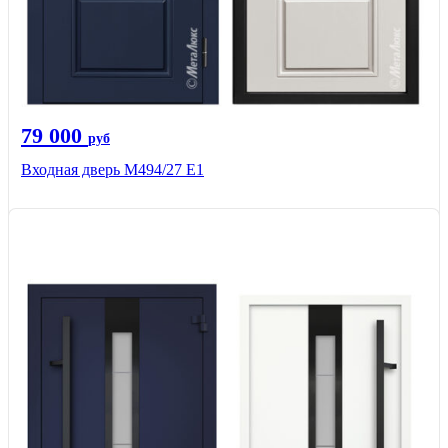
79 000
руб
Входная дверь М494/27 Е1