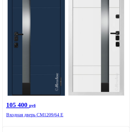
105 400
руб
Входная дверь CМ1209/64 Е