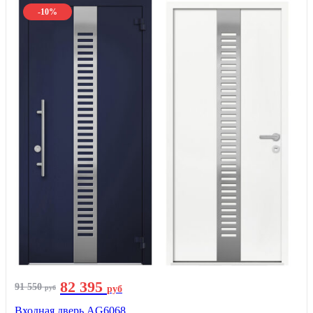
-10%
82 395
91 550
руб
руб
Входная дверь AG6068