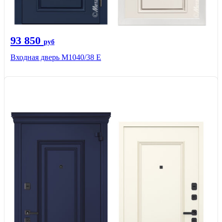
93 850
руб
Входная дверь М1040/38 Е