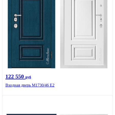
122 550
руб
Входная дверь М1730/46 Е2