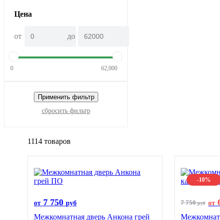
Цена
от
до
0
62,000
Применить фильтр
сбросить фильтр
1114 товаров
-10%
7 750
7 750
от
руб
от
руб
Межкомнатная дверь Анкона грей
Межкомнат