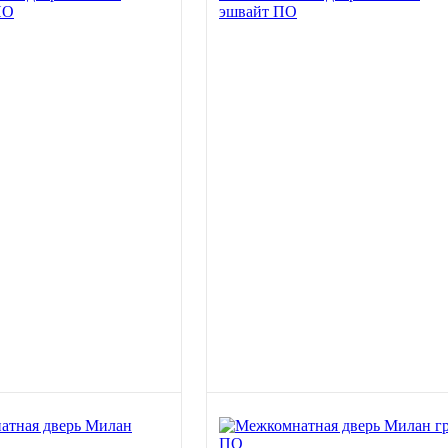
ПО
эшвайт ПО