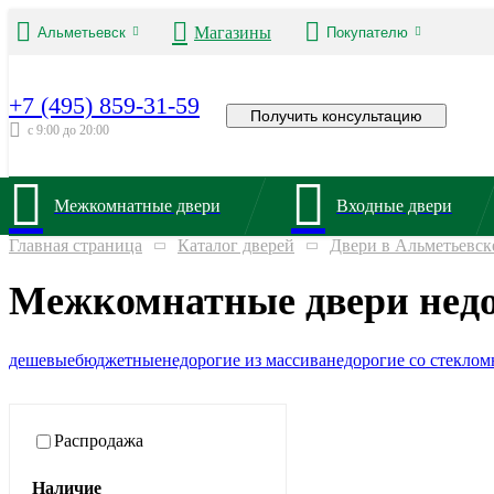
Магазины
Альметьевск
Покупателю
+7 (495) 859-31-59
Получить консультацию
с 9:00 до 20:00
Межкомнатные двери
Входные двери
Главная страница
Каталог дверей
Двери в Альметьевск
Межкомнатные двери недо
дешевые
бюджетные
недорогие из массива
недорогие со стеклом
Распродажа
Наличие