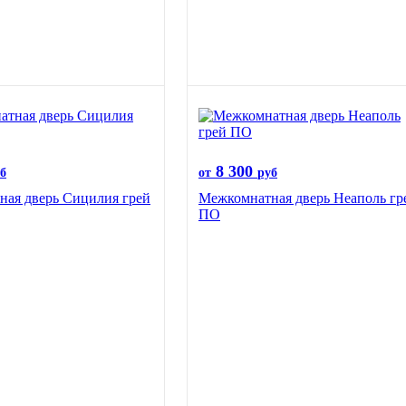
8 300
б
от
руб
ая дверь Сицилия грей
Межкомнатная дверь Неаполь гр
ПО