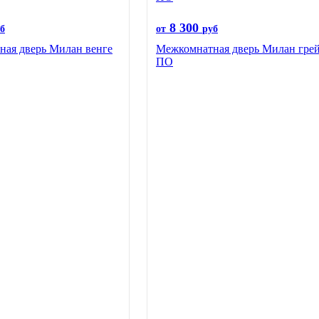
8 300
б
от
руб
ая дверь Милан венге
Межкомнатная дверь Милан гре
ПО