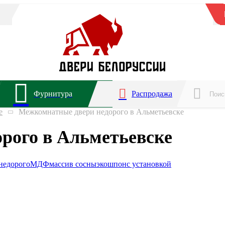
Фурнитура
Распродажа
е
Межкомнатные двери недорого в Альметьевске
рого в Альметьевске
недорого
МДФ
массив сосны
экошпон
с установкой