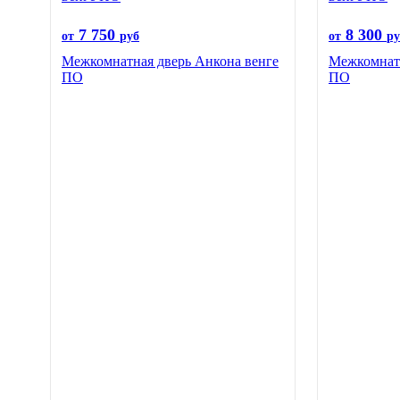
7 750
8 300
от
руб
от
ру
Межкомнатная дверь Анкона венге
Межкомнатн
ПО
ПО