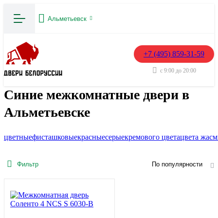
Альметьевск
+7 (495) 859-31-59
с 9:00 до 20:00
Синие межкомнатные двери в
Альметьевске
цветные
фисташковые
красные
серые
кремового цвета
цвета жас
Фильтр
По популярности