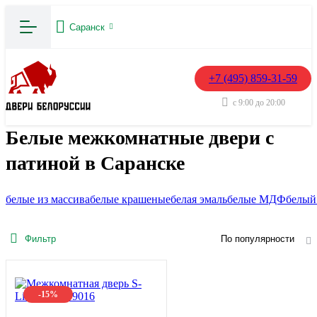
Саранск
+7 (495) 859-31-59
с 9:00 до 20:00
Белые межкомнатные двери с
патиной в Саранске
белые из массива
белые крашеные
белая эмаль
белые МДФ
белый
Фильтр
По популярности
-15%