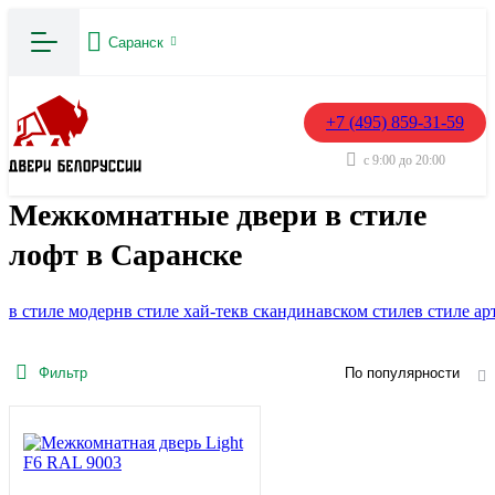
Саранск
+7 (495) 859-31-59
с 9:00 до 20:00
Межкомнатные двери в стиле
лофт в Саранске
в стиле модерн
в стиле хай-тек
в скандинавском стиле
в стиле ар
Фильтр
По популярности