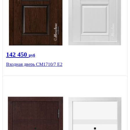
142 450
руб
Входная дверь CМ1710/7 Е2