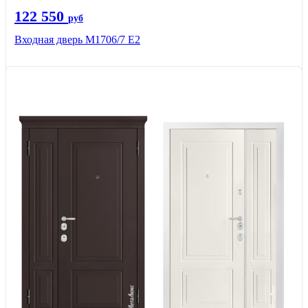
122 550
руб
Входная дверь М1706/7 E2