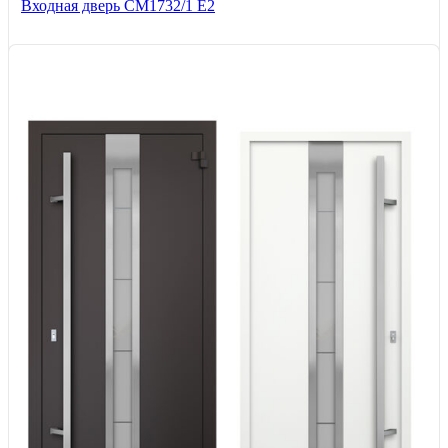
Входная дверь СМ1732/1 Е2