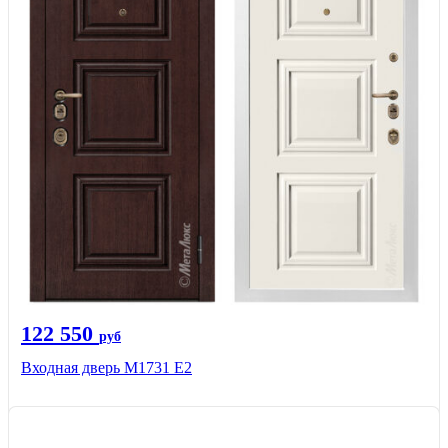
122 550
руб
Входная дверь М1731 Е2