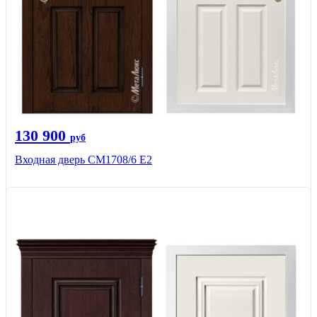
130 900
руб
Входная дверь CМ1708/6 Е2