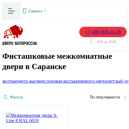
Саранск
+7 (495) 859-31-59
с 9:00 до 20:00
Фисташковые межкомнатные
двери в Саранске
желтые
цвета жасмин
слоновая кость
кремового цвета
светлый ду
Фильтр
По популярности