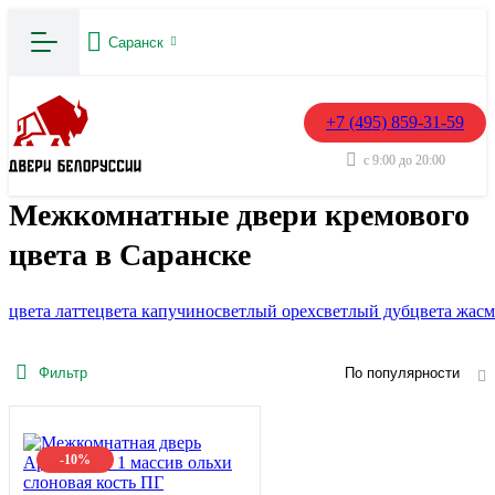
Саранск
+7 (495) 859-31-59
с 9:00 до 20:00
Межкомнатные двери кремового
цвета в Саранске
цвета латте
цвета капучино
светлый орех
светлый дуб
цвета жас
Фильтр
По популярности
-10%