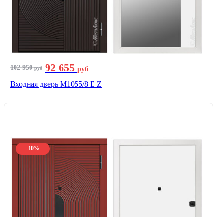
92 655
102 950
руб
руб
Входная дверь М1055/8 Е Z
-10%