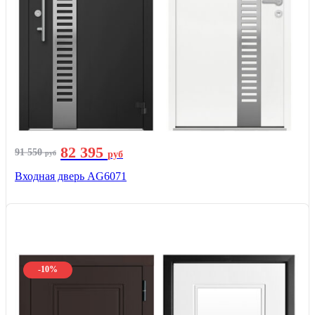
82 395
91 550
руб
руб
Входная дверь AG6071
-10%