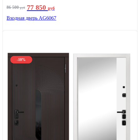
77 850
86 500
руб
руб
Входная дверь AG6067
-10%