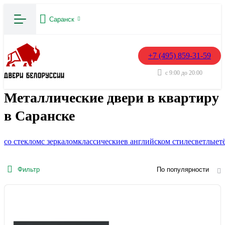
Саранск
+7 (495) 859-31-59
с 9:00 до 20:00
Металлические двери в квартиру
в Саранске
со стеклом
с зеркалом
классические
в английском стиле
светлые
т
Фильтр
По популярности