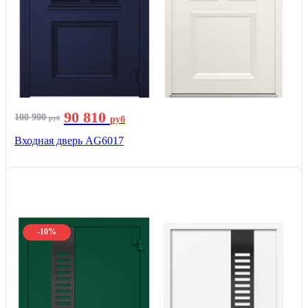
90 810
100 900
руб
руб
Входная дверь AG6017
-10%