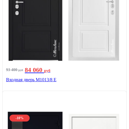
84 060
93 400
руб
руб
Входная дверь М1013/8 E
-10%