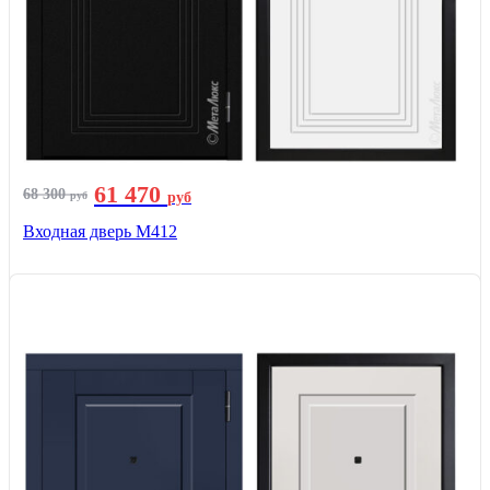
61 470
68 300
руб
руб
Входная дверь М412