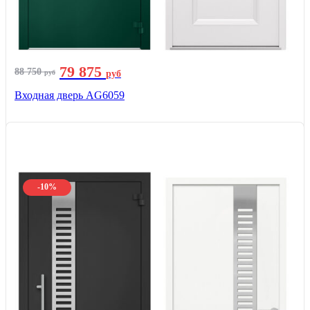
79 875
88 750
руб
руб
Входная дверь AG6059
-10%