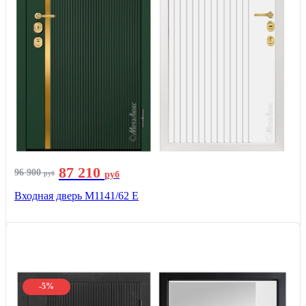
87 210
96 900
руб
руб
Входная дверь М1141/62 Е
-5%