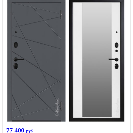
77 400
руб