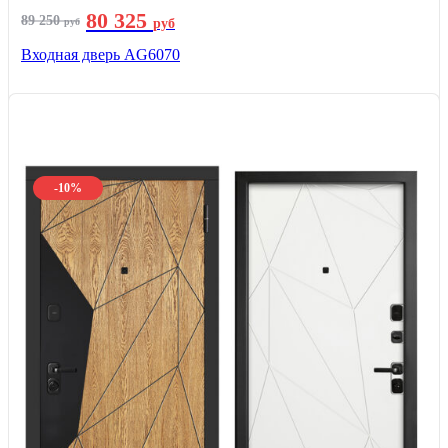
80 325
89 250
руб
руб
Входная дверь AG6070
-10%