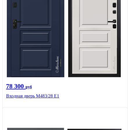
78 300
руб
Входная дверь М483/28 Е1