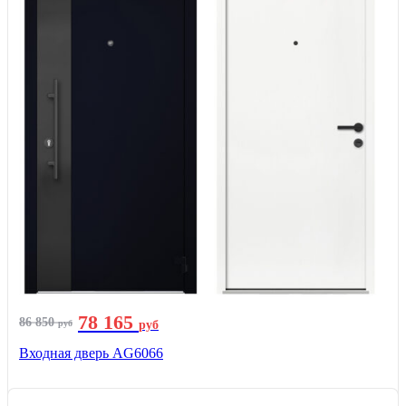
78 165
86 850
руб
руб
Входная дверь AG6066