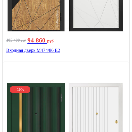
94 860
105 400
руб
руб
Входная дверь М474/86 Е2
-10%