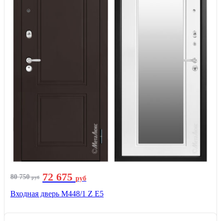
72 675
80 750
руб
руб
Входная дверь М448/1 Z Е5