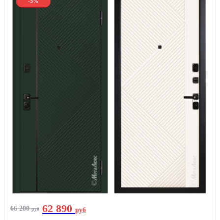
-5%
62 890
66 200
руб
руб