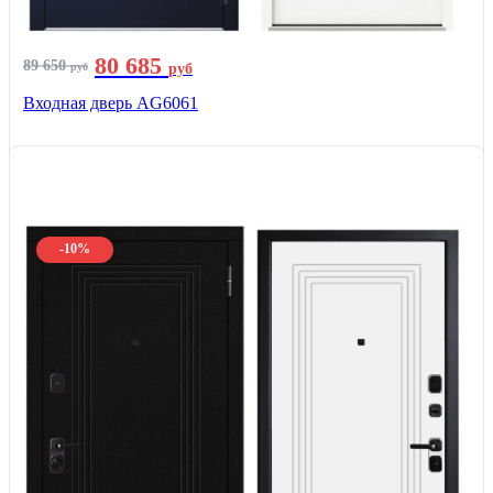
80 685
89 650
руб
руб
Входная дверь AG6061
-10%