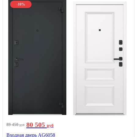
-10%
80 505
89 450
руб
руб
Входная дверь AG6058