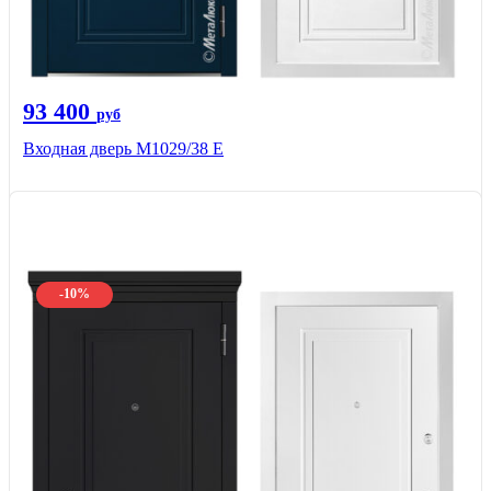
93 400
руб
Входная дверь М1029/38 E
-10%