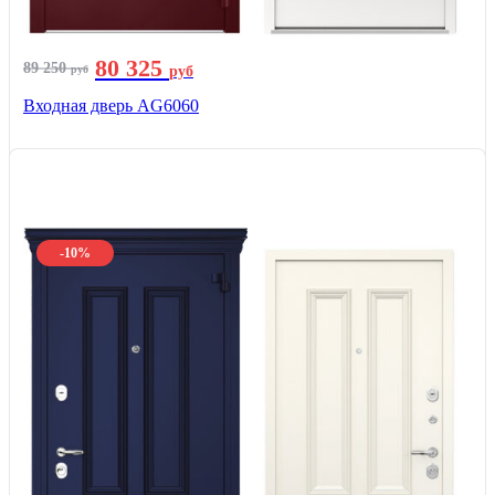
80 325
89 250
руб
руб
Входная дверь AG6060
-10%