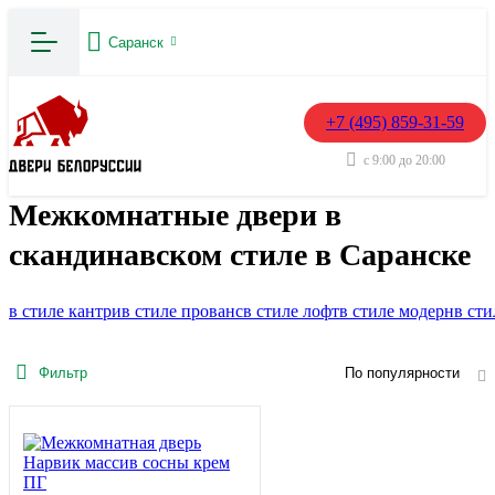
Саранск
+7 (495) 859-31-59
с 9:00 до 20:00
Межкомнатные двери в
скандинавском стиле в Саранске
в стиле кантри
в стиле прованс
в стиле лофт
в стиле модерн
в сти
Фильтр
По популярности