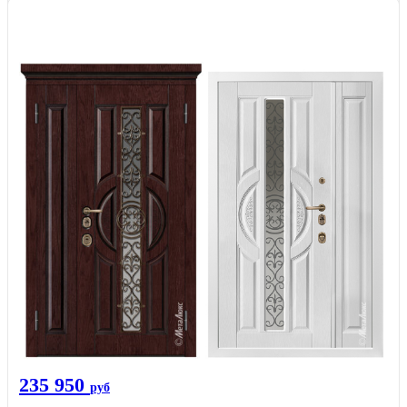
235 950
руб