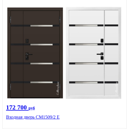
172 700
руб
Входная дверь CМ1509/2 Е