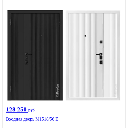
128 250
руб
Входная дверь М1518/56 Е