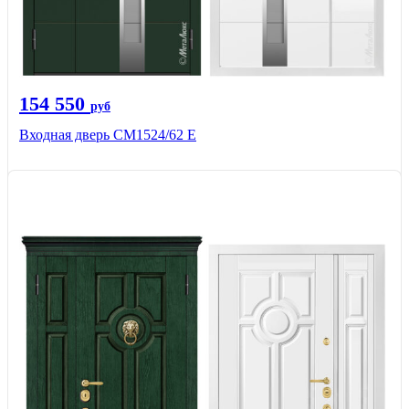
154 550
руб
Входная дверь CМ1524/62 Е