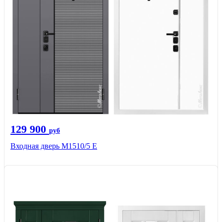
129 900
руб
Входная дверь М1510/5 Е