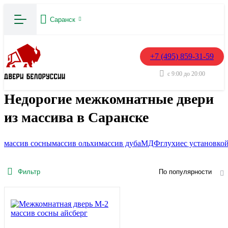
Саранск
+7 (495) 859-31-59
с 9:00 до 20:00
Недорогие межкомнатные двери
из массива в Саранске
массив сосны
массив ольхи
массив дуба
МДФ
глухие
с установко
Фильтр
По популярности