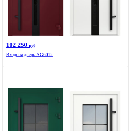
102 250
руб
Входная дверь AG6012