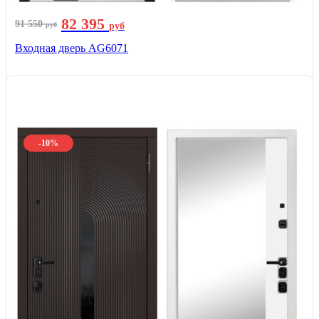
82 395
91 550
руб
руб
Входная дверь AG6071
-10%