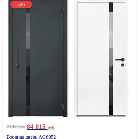
-10%
84 015
93 350
руб
руб
Входная дверь AG6052