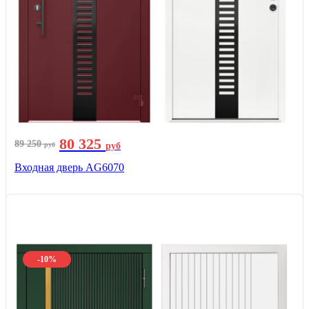
80 325
89 250
руб
руб
Входная дверь AG6070
-10%