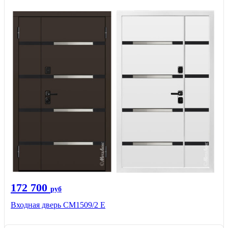
172 700
руб
Входная дверь CМ1509/2 Е