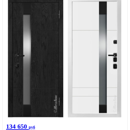
134 650
руб