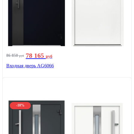
78 165
86 850
руб
руб
Входная дверь AG6066
-10%