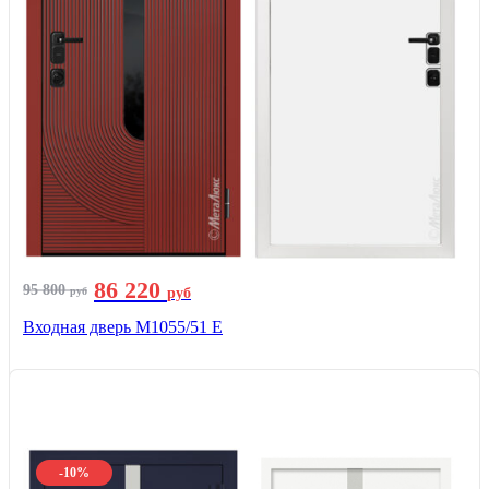
86 220
95 800
руб
руб
Входная дверь М1055/51 Е
-10%