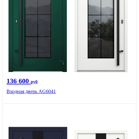
136 600
руб
Входная дверь AG6041