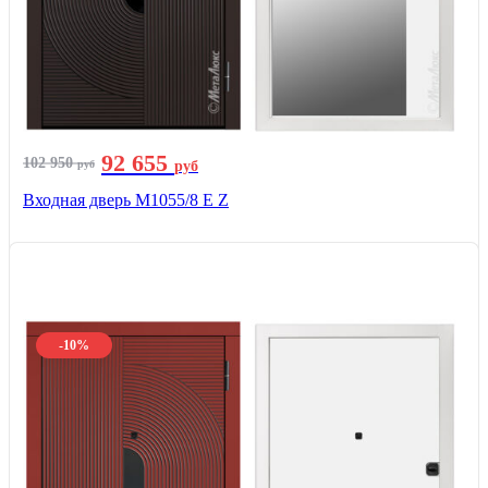
92 655
102 950
руб
руб
Входная дверь М1055/8 Е Z
-10%