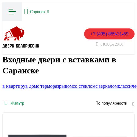
Саранск
+7 (495) 859-31-59
с 9:00 до 20:00
Входные двери с вставками в
Саранске
в квартиру
в дом
с терморазрывом
со стеклом
с зеркалом
классиче
Фильтр
По популярности