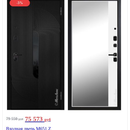
-5%
75 573
79 550
руб
руб
Входная дверь М651 Z