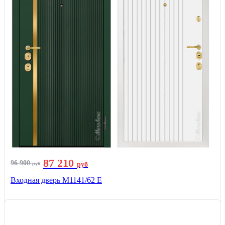
87 210
96 900
руб
руб
Входная дверь М1141/62 Е