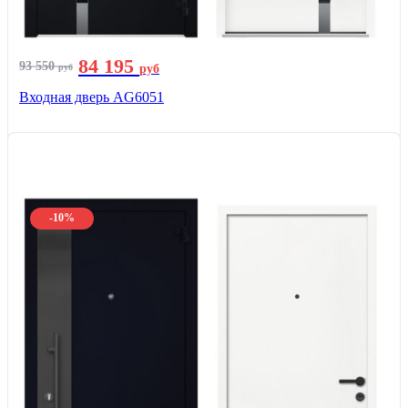
84 195
93 550
руб
руб
Входная дверь AG6051
-10%