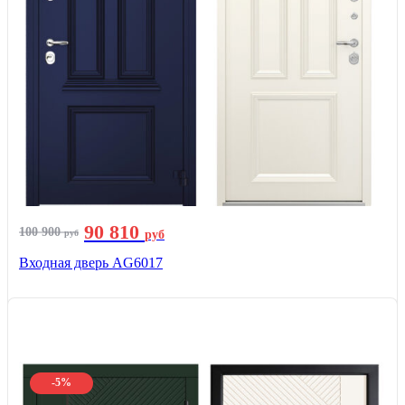
90 810
100 900
руб
руб
Входная дверь AG6017
-5%