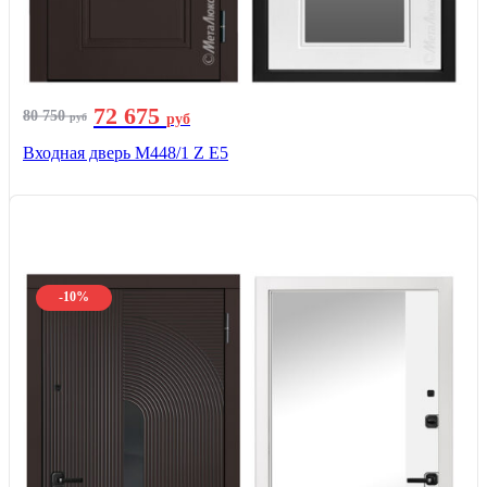
72 675
80 750
руб
руб
Входная дверь М448/1 Z Е5
-10%