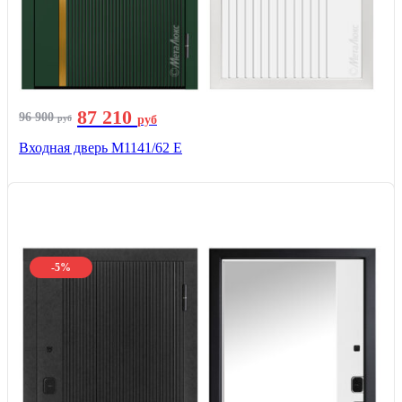
87 210
96 900
руб
руб
Входная дверь М1141/62 Е
-5%