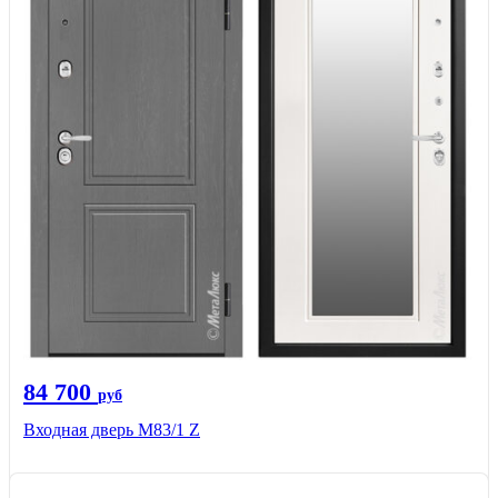
84 700
руб
Входная дверь M83/1 Z