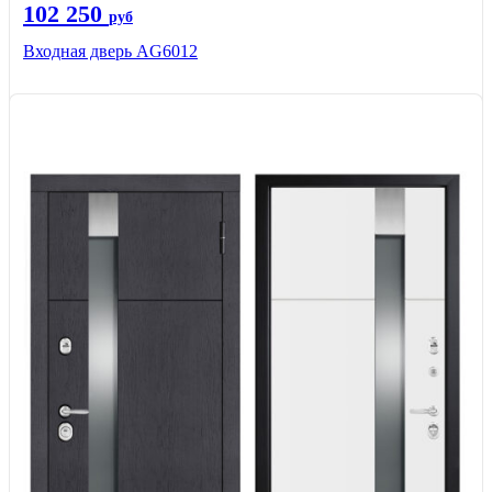
102 250
руб
Входная дверь AG6012