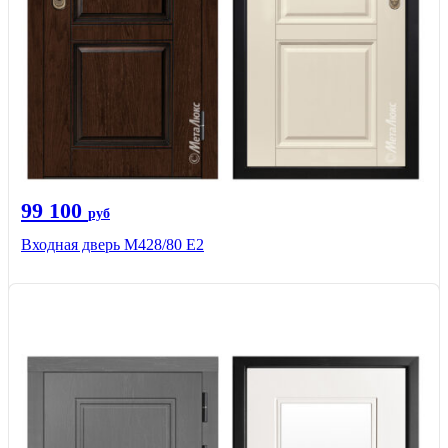
99 100
руб
Входная дверь М428/80 Е2