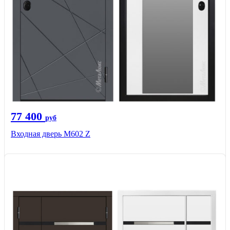
77 400
руб
Входная дверь М602 Z