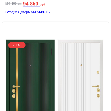
94 860
105 400
руб
руб
Входная дверь М474/86 Е2
-10%