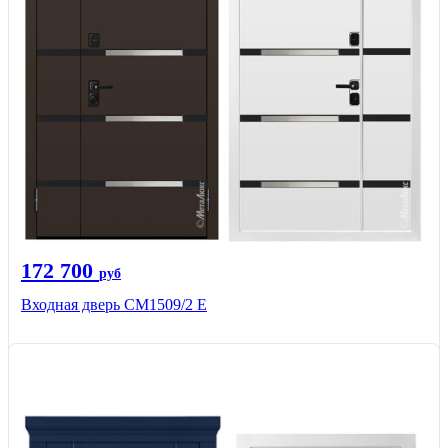
172 700
руб
Входная дверь CМ1509/2 Е