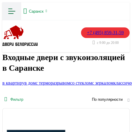
Саранск
+7 (495) 859-31-59
с 9:00 до 20:00
Входные двери с звукоизоляцией
в Саранске
в квартиру
в дом
с терморазрывом
со стеклом
с зеркалом
классиче
Фильтр
По популярности