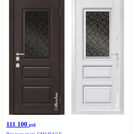
111 100
руб