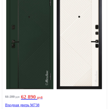
62 890
66 200
руб
руб
Входная дверь М738