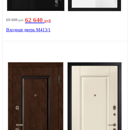
62 640
69 600
руб
руб
Входная дверь М413/1