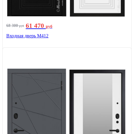
61 470
68 300
руб
руб
Входная дверь М412