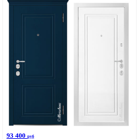
93 400
руб