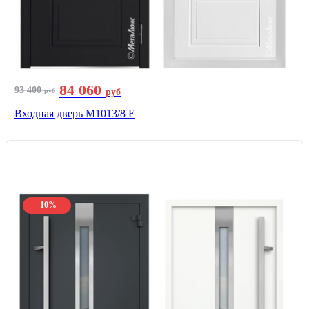
84 060
93 400
руб
руб
Входная дверь М1013/8 E
-10%