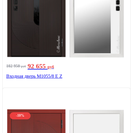
92 655
102 950
руб
руб
Входная дверь М1055/8 Е Z
-10%