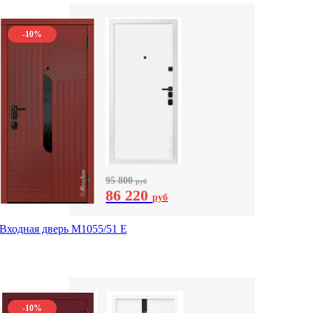
-10%
95 800
руб
86 220
руб
Входная дверь М1055/51 Е
-10%