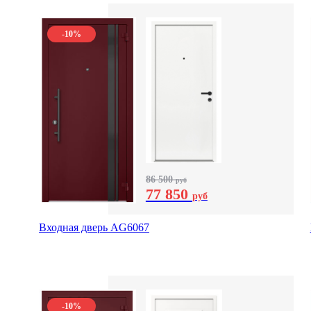
-10%
86 500
руб
77 850
руб
Входная дверь AG6067
-10%