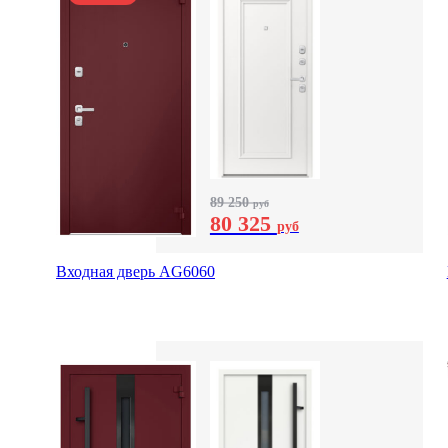
89 250
руб
80 325
руб
Входная дверь AG6060