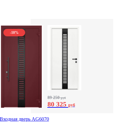
-10%
89 250
руб
80 325
руб
Входная дверь AG6070