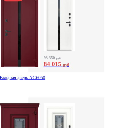
93 350
руб
84 015
руб
Входная дверь AG6050