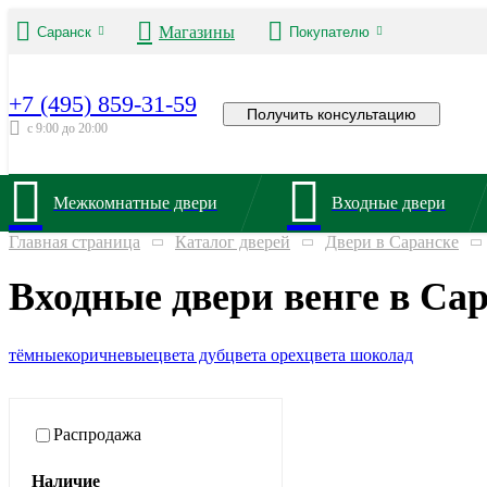
Магазины
Саранск
Покупателю
+7 (495) 859-31-59
Получить консультацию
с 9:00 до 20:00
Межкомнатные двери
Входные двери
Главная страница
Каталог дверей
Двери в Саранске
Входные двери венге в Са
тёмные
коричневые
цвета дуб
цвета орех
цвета шоколад
Распродажа
Наличие