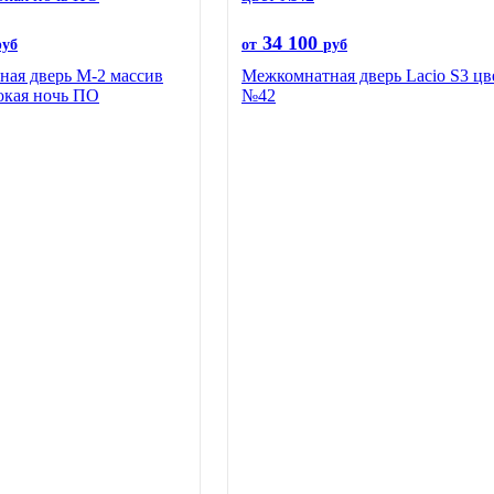
34 100
руб
от
руб
ая дверь М-2 массив
Межкомнатная дверь Lacio S3 цв
окая ночь ПО
№42