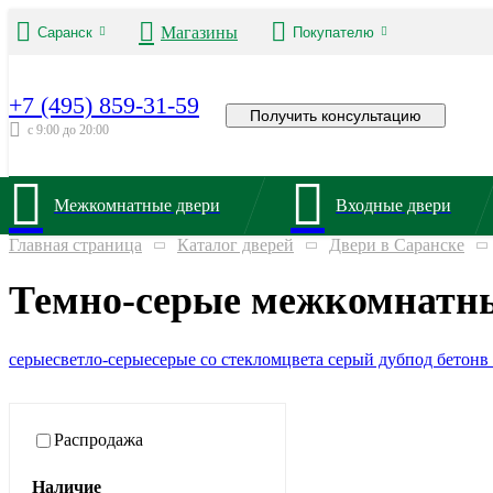
Магазины
Саранск
Покупателю
+7 (495) 859-31-59
Получить консультацию
с 9:00 до 20:00
Межкомнатные двери
Входные двери
Главная страница
Каталог дверей
Двери в Саранске
Темно-серые межкомнатны
серые
светло-серые
серые со стеклом
цвета серый дуб
под бетон
в
Распродажа
Наличие