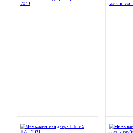
7040
массив сос