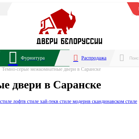
Фурнитура
Распродажа
Темно-серые межкомнатные двери в Саранске
е двери в Саранске
 стиле лофт
в стиле хай-тек
в стиле модерн
в скандинавском стиле