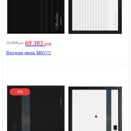
69 303
72 950
руб
руб
Входная дверь М657/2
-5%