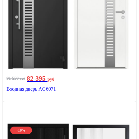
82 395
91 550
руб
руб
Входная дверь AG6071
-10%