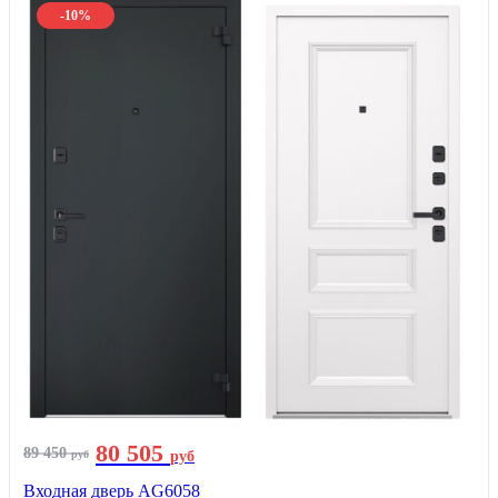
-10%
80 505
89 450
руб
руб
Входная дверь AG6058