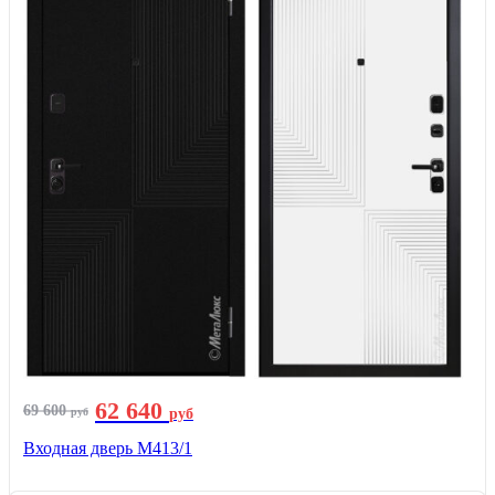
62 640
69 600
руб
руб
Входная дверь М413/1