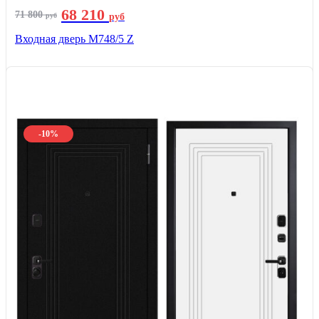
68 210
71 800
руб
руб
Входная дверь М748/5 Z
-10%