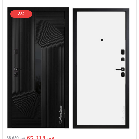
-5%
65 218
68 650
руб
руб