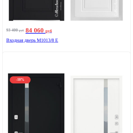
84 060
93 400
руб
руб
Входная дверь М1013/8 E
-10%