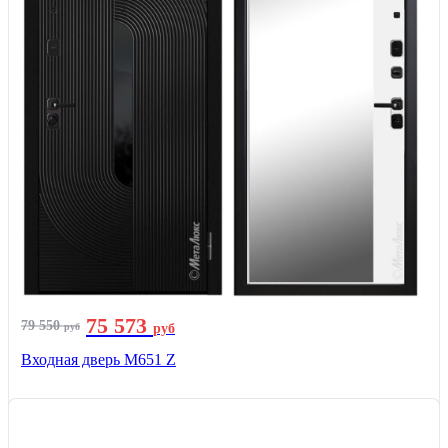
75 573
79 550
руб
руб
Входная дверь М651 Z