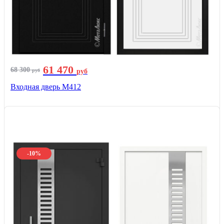
61 470
68 300
руб
руб
Входная дверь М412
-10%