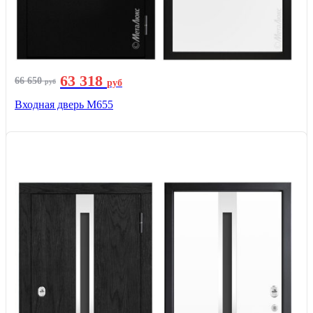
63 318
66 650
руб
руб
Входная дверь М655