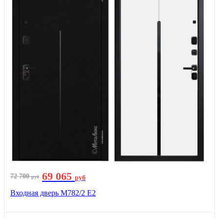
69 065
72 700
руб
руб
Входная дверь М782/2 E2