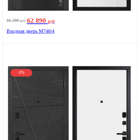
62 890
66 200
руб
руб
Входная дверь М748/4
-5%