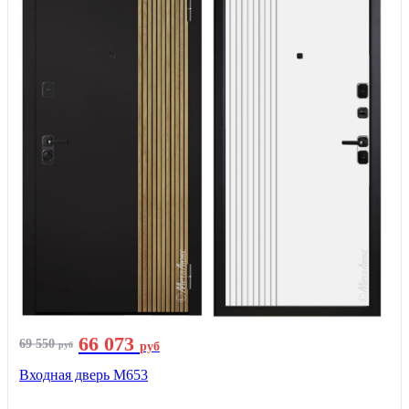
66 073
69 550
руб
руб
Входная дверь М653