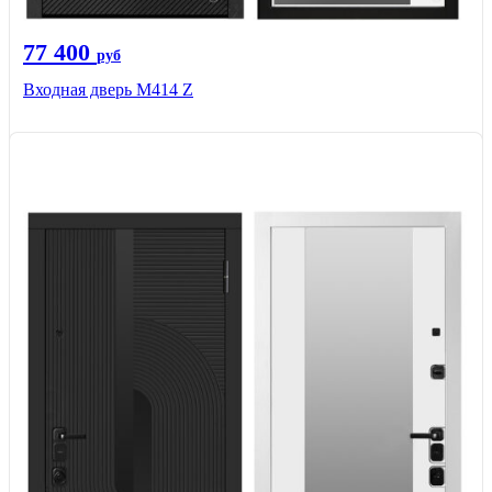
77 400
руб
Входная дверь М414 Z