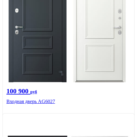
100 900
руб
Входная дверь AG6027