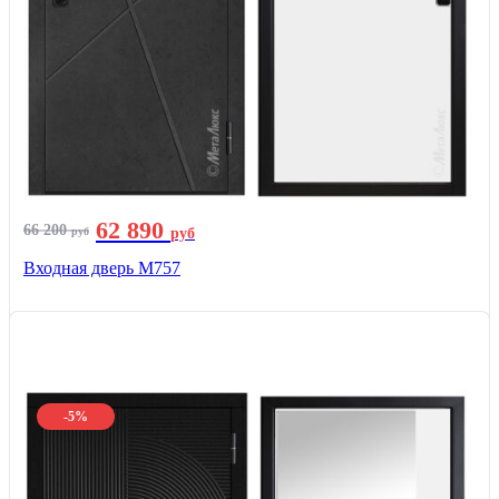
62 890
66 200
руб
руб
Входная дверь М757
-5%