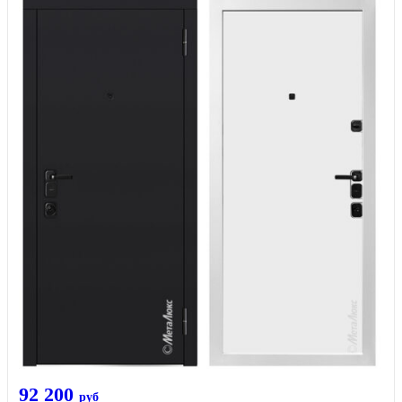
92 200
руб