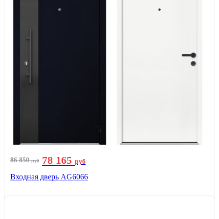
78 165
86 850
руб
руб
Входная дверь AG6066