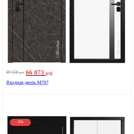
66 073
69 550
руб
руб
Входная дверь М797
-5%