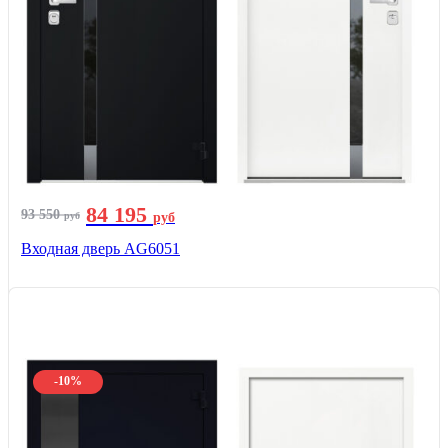
84 195
93 550
руб
руб
Входная дверь AG6051
-10%