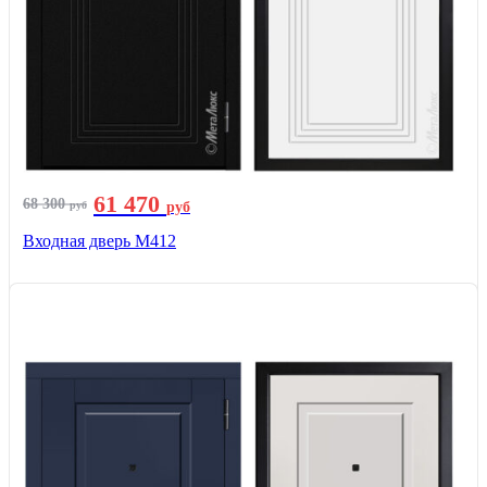
61 470
68 300
руб
руб
Входная дверь М412