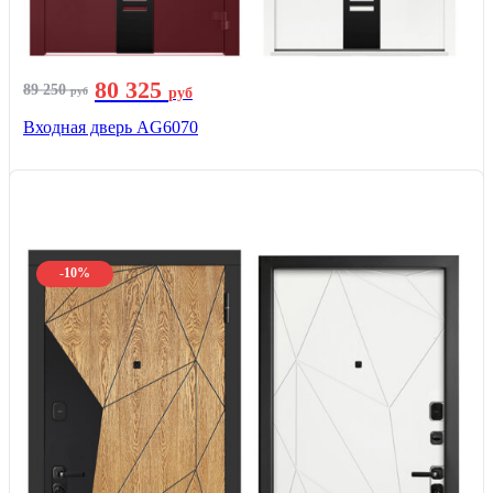
80 325
89 250
руб
руб
Входная дверь AG6070
-10%