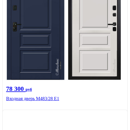
78 300
руб
Входная дверь М483/28 Е1