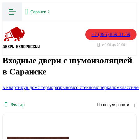
Саранск
+7 (495) 859-31-59
с 9:00 до 20:00
Входные двери с шумоизоляцией
в Саранске
в квартиру
в дом
с терморазрывом
со стеклом
с зеркалом
классиче
Фильтр
По популярности