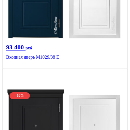
93 400
руб
Входная дверь М1029/38 E
-10%