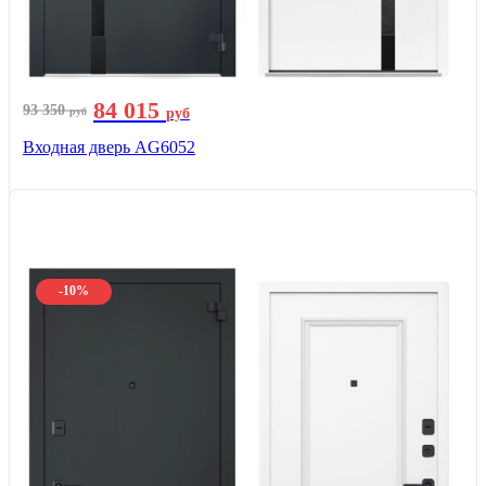
84 015
93 350
руб
руб
Входная дверь AG6052
-10%