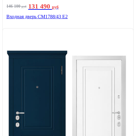
131 490
146 100
руб
руб
Входная дверь СМ1788/43 E2