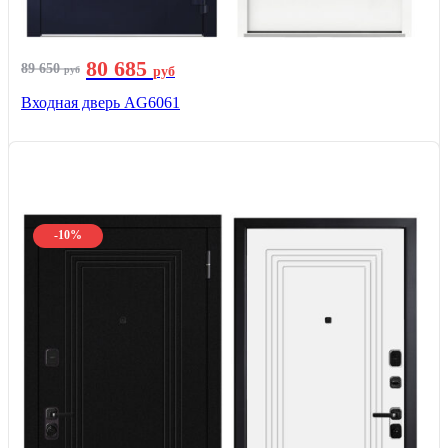
80 685
89 650
руб
руб
Входная дверь AG6061
-10%