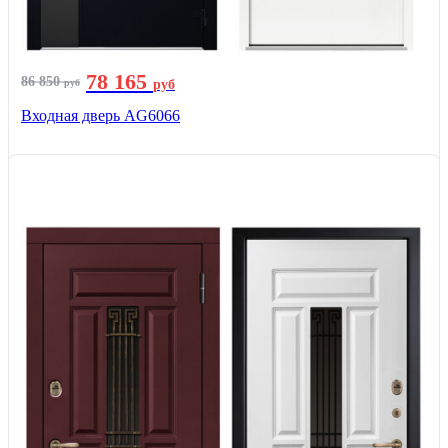
78 165
86 850
руб
руб
Входная дверь AG6066