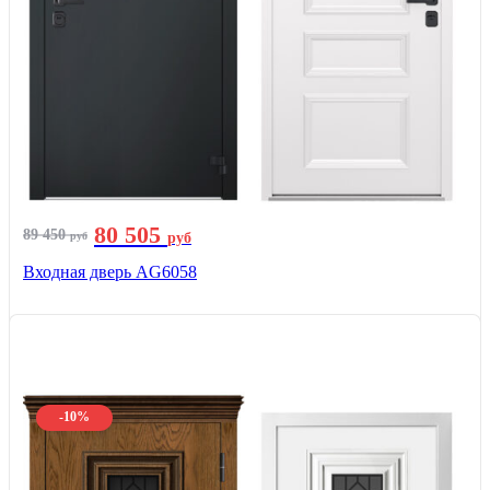
80 505
89 450
руб
руб
Входная дверь AG6058
-10%