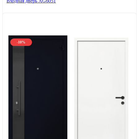
Входная дверь AG6051
-10%