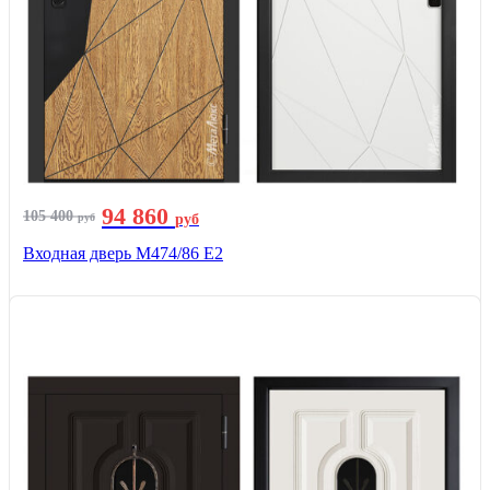
94 860
105 400
руб
руб
Входная дверь М474/86 Е2