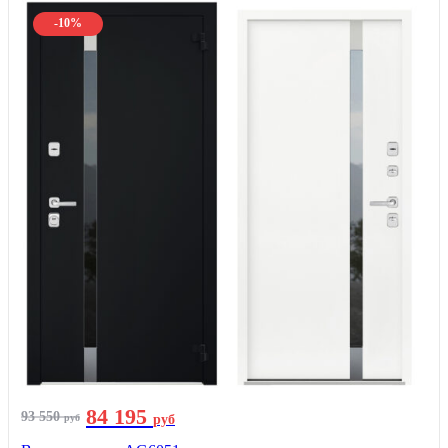
-10%
84 195
93 550
руб
руб