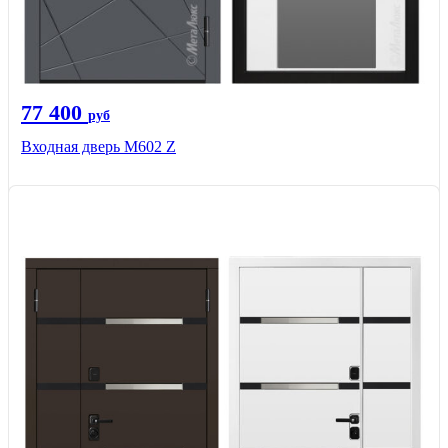
77 400
руб
Входная дверь М602 Z