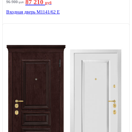
87 210
96 900
руб
руб
Входная дверь М1141/62 Е