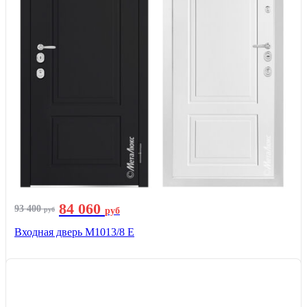
84 060
93 400
руб
руб
Входная дверь М1013/8 E