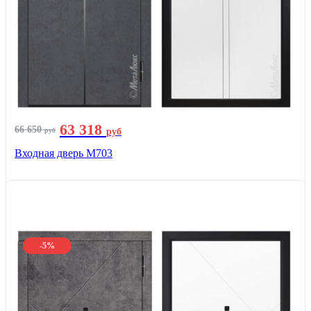
63 318
66 650
руб
руб
Входная дверь М703
-5%