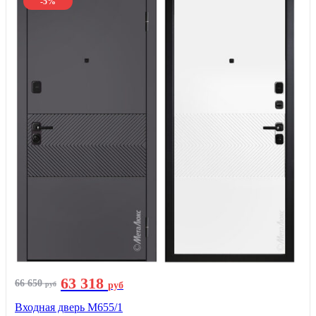
-5%
63 318
66 650
руб
руб
Входная дверь М655/1