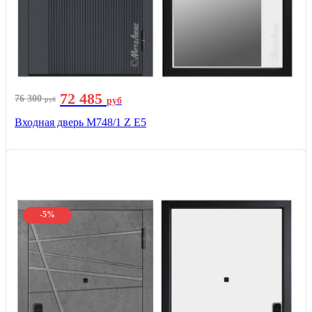
72 485
76 300
руб
руб
Входная дверь М748/1 Z Е5
-5%