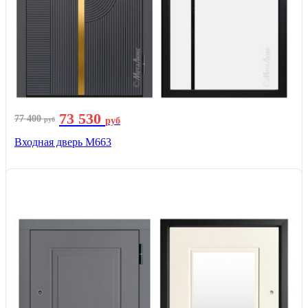
73 530
77 400
руб
руб
Входная дверь М663