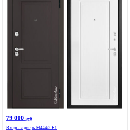
79 000
руб
Входная дверь М444/2 E1