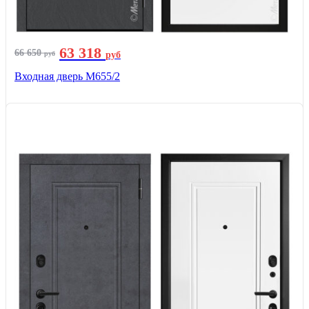
63 318
66 650
руб
руб
Входная дверь М655/2