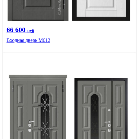
66 600
руб
Входная дверь М612