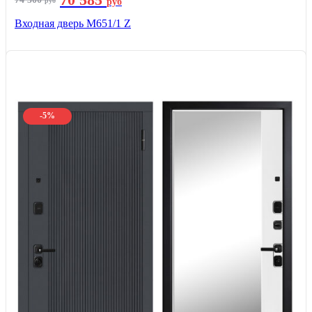
руб
руб
Входная дверь М651/1 Z
-5%