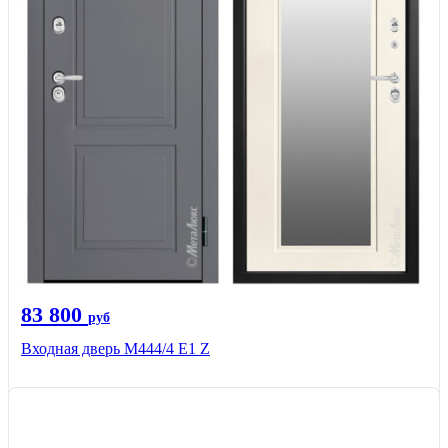
83 800
руб
Входная дверь М444/4 Е1 Z