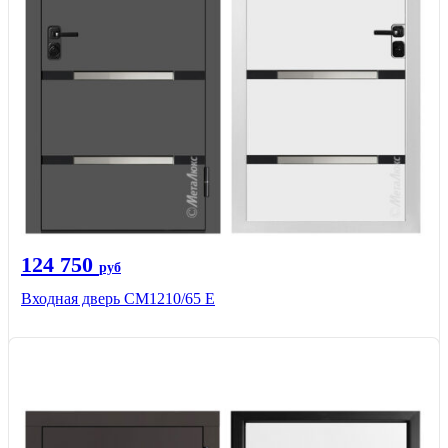
124 750
руб
Входная дверь CМ1210/65 Е