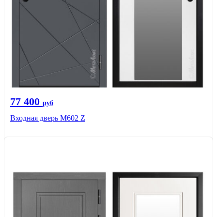
77 400
руб
Входная дверь М602 Z