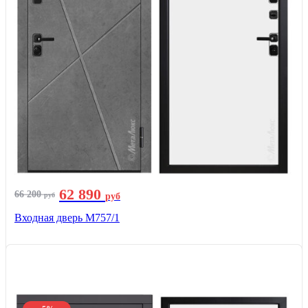
62 890
66 200
руб
руб
Входная дверь М757/1