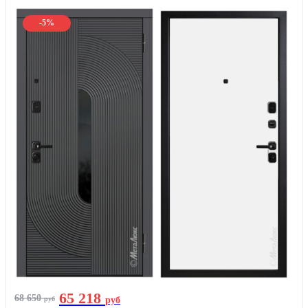
-5%
65 218
68 650
руб
руб