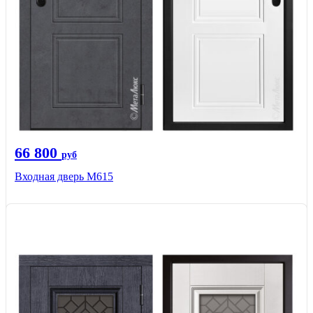
66 800
руб
Входная дверь М615