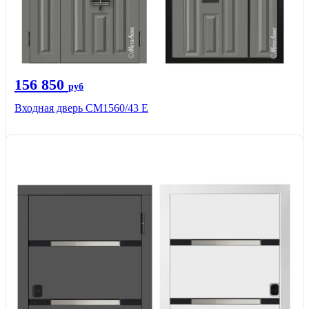
156 850
руб
Входная дверь СМ1560/43 Е