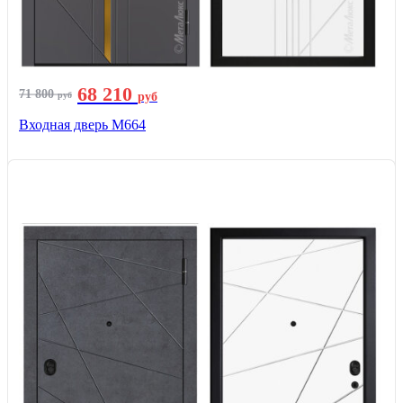
68 210
71 800
руб
руб
Входная дверь М664