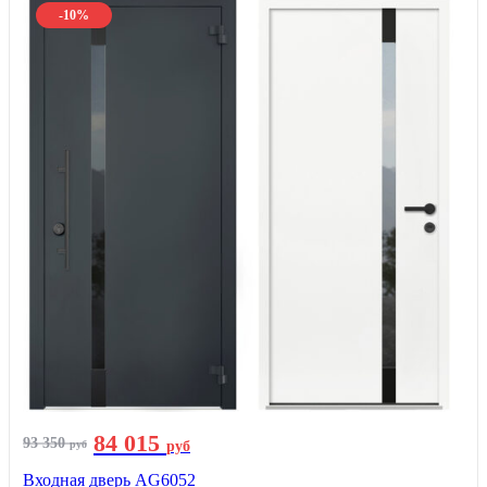
-10%
84 015
93 350
руб
руб
Входная дверь AG6052