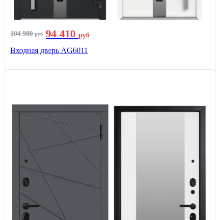
94 410
104 900
руб
руб
Входная дверь AG6011