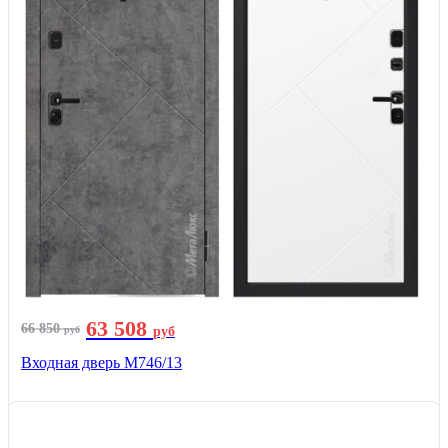
63 508
66 850
руб
руб
Входная дверь М746/13