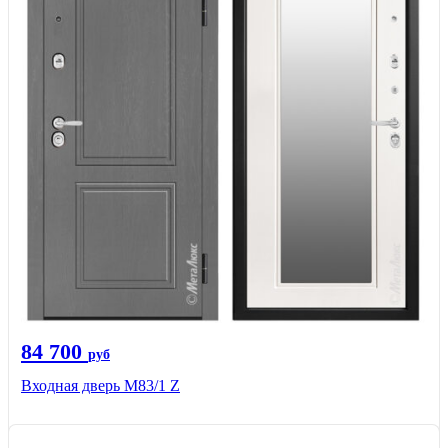
84 700
руб
Входная дверь M83/1 Z