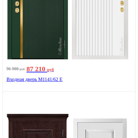
87 210
96 900
руб
руб
Входная дверь М1141/62 Е