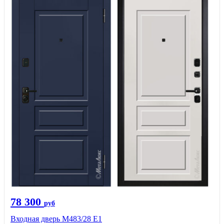
78 300
руб
Входная дверь М483/28 Е1