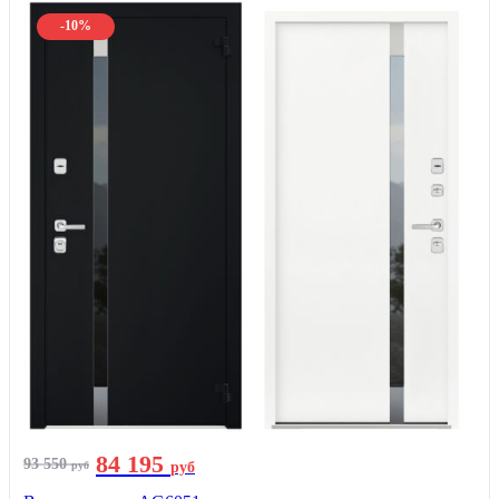
-10%
84 195
93 550
руб
руб