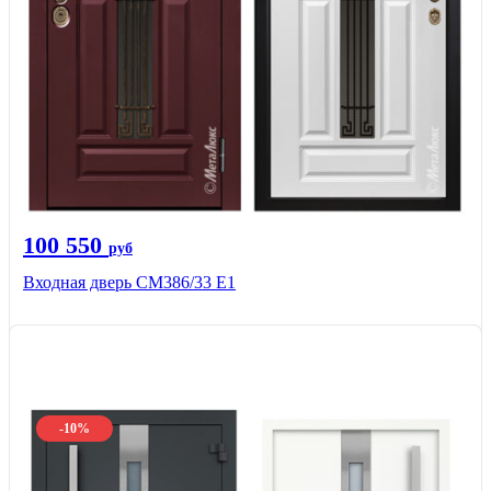
100 550
руб
Входная дверь СМ386/33 Е1
-10%