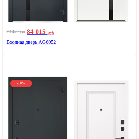
84 015
93 350
руб
руб
Входная дверь AG6052
-10%