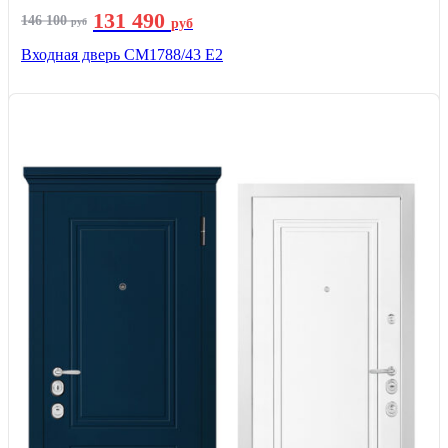
131 490
146 100
руб
руб
Входная дверь СМ1788/43 E2