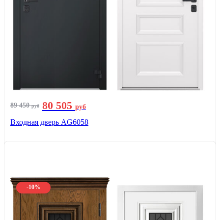
80 505
89 450
руб
руб
Входная дверь AG6058
-10%