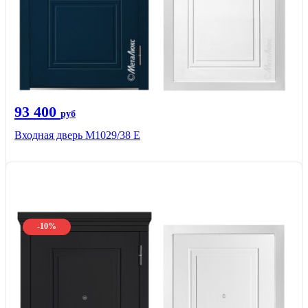
93 400
руб
Входная дверь М1029/38 E
-10%