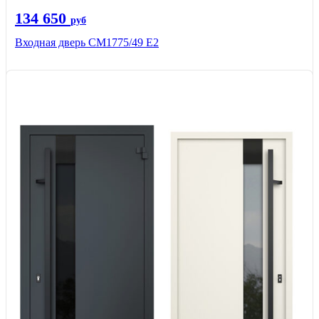
134 650
руб
Входная дверь СМ1775/49 Е2