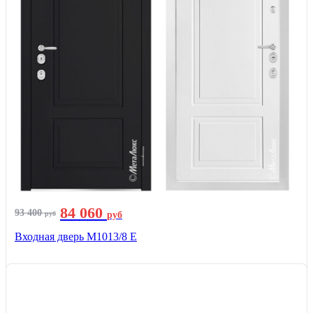
84 060
93 400
руб
руб
Входная дверь М1013/8 E