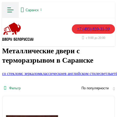
Саранск
+7 (495) 859-31-59
с 9:00 до 20:00
Металлические двери с
терморазрывом в Саранске
со стеклом
с зеркалом
классические
в английском стиле
светлые
т
Фильтр
По популярности