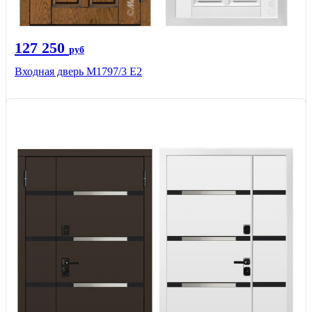
127 250
руб
Входная дверь М1797/3 Е2