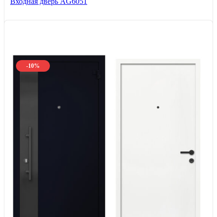
Входная дверь AG6051
-10%