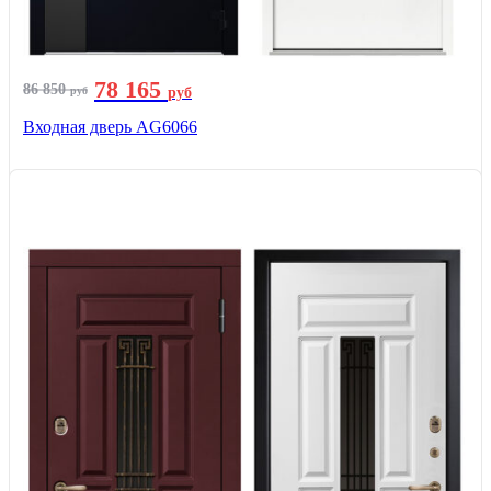
78 165
86 850
руб
руб
Входная дверь AG6066