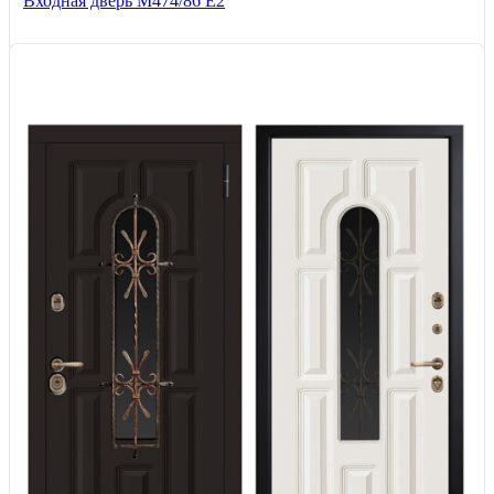
Входная дверь М474/86 Е2