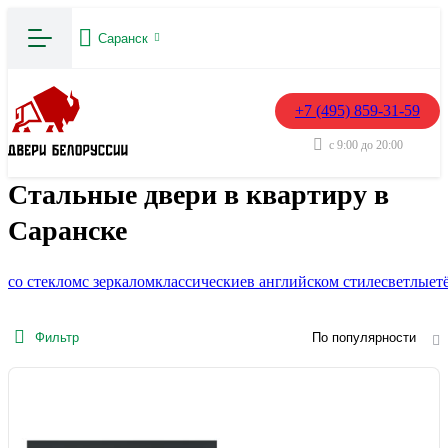
Саранск
+7 (495) 859-31-59
с 9:00 до 20:00
Стальные двери в квартиру в
Саранске
со стеклом
с зеркалом
классические
в английском стиле
светлые
т
Фильтр
По популярности