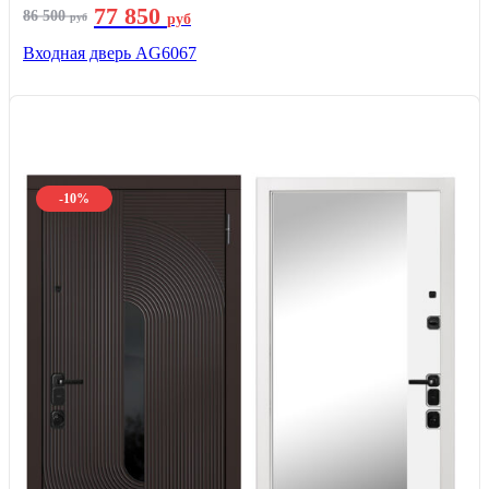
77 850
86 500
руб
руб
Входная дверь AG6067
-10%