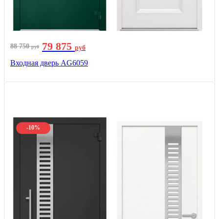
79 875
88 750
руб
руб
Входная дверь AG6059
-10%