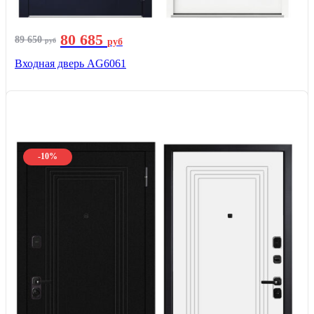
80 685
89 650
руб
руб
Входная дверь AG6061
-10%