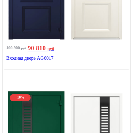
90 810
100 900
руб
руб
Входная дверь AG6017
-10%