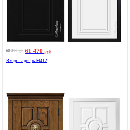
61 470
68 300
руб
руб
Входная дверь М412