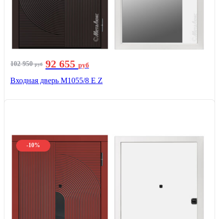
92 655
102 950
руб
руб
Входная дверь М1055/8 Е Z
-10%