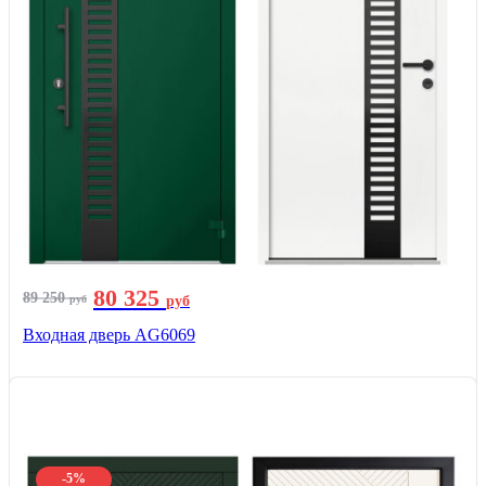
80 325
89 250
руб
руб
Входная дверь AG6069
-5%