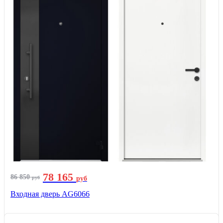
78 165
86 850
руб
руб
Входная дверь AG6066