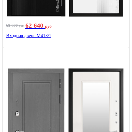
62 640
69 600
руб
руб
Входная дверь М413/1