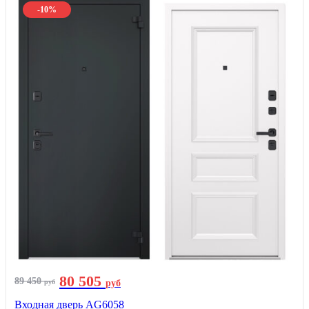
-10%
80 505
89 450
руб
руб
Входная дверь AG6058