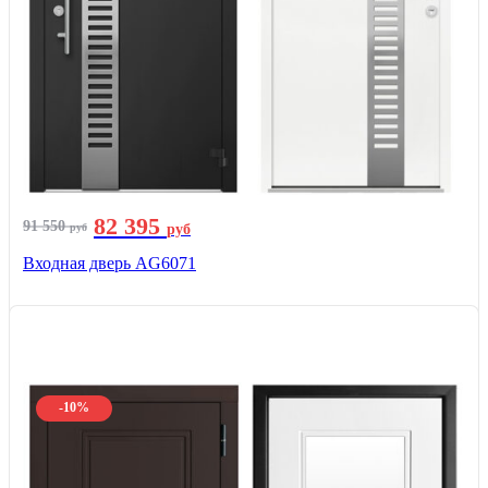
82 395
91 550
руб
руб
Входная дверь AG6071
-10%