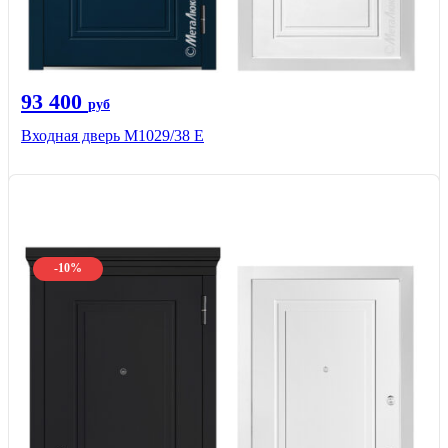
93 400
руб
Входная дверь М1029/38 E
-10%