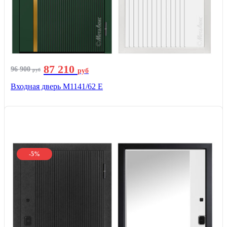
87 210
96 900
руб
руб
Входная дверь М1141/62 Е
-5%