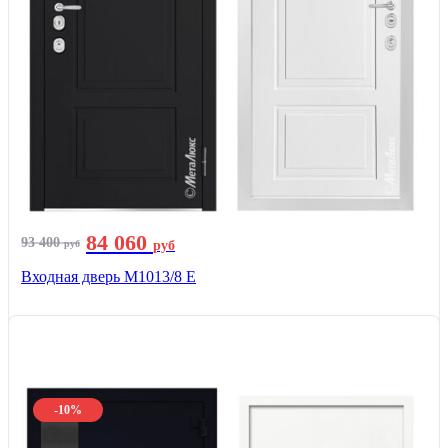
84 060
93 400
руб
руб
Входная дверь М1013/8 E
-10%