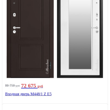
72 675
80 750
руб
руб
Входная дверь М448/1 Z Е5