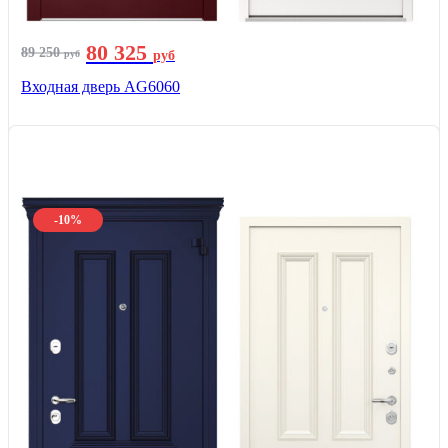
80 325
89 250
руб
руб
Входная дверь AG6060
-10%