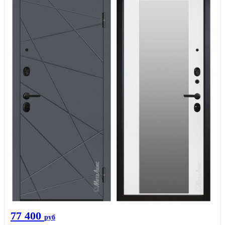
77 400
руб