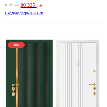
80 325
89 250
руб
руб
Входная дверь AG6070
-10%