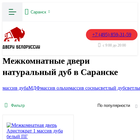
Саранск
+7 (495) 859-31-59
с 9:00 до 20:00
Межкомнатные двери
натуральный дуб в Саранске
массив дуба
МДФ
массив ольхи
массив сосны
светлый дуб
светлы
Фильтр
По популярности