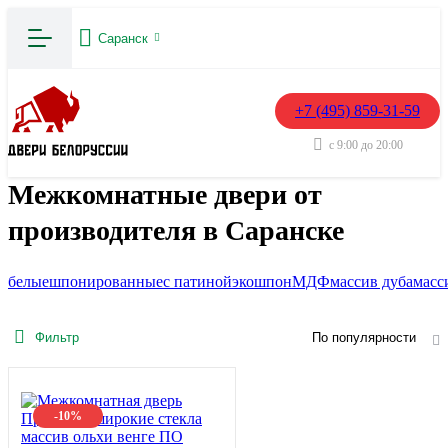
Саранск
+7 (495) 859-31-59
с 9:00 до 20:00
Межкомнатные двери от
производителя в Саранске
белые
шпонированные
с патиной
экошпон
МДФ
массив дуба
масс
Фильтр
По популярности
-10%