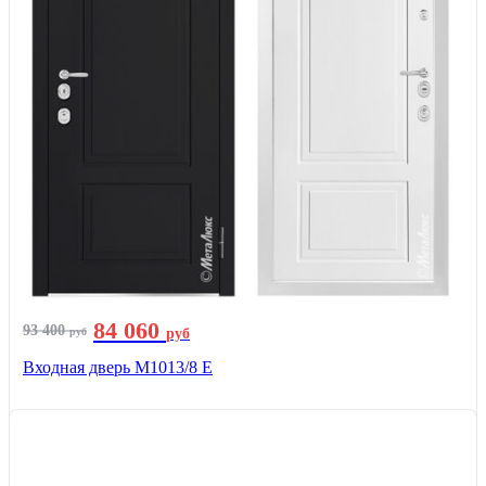
84 060
93 400
руб
руб
Входная дверь М1013/8 E