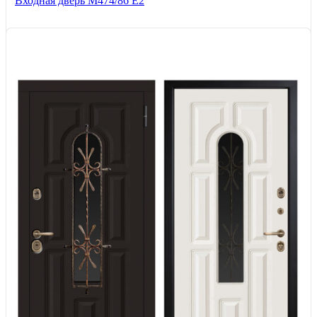
Входная дверь М474/86 Е2