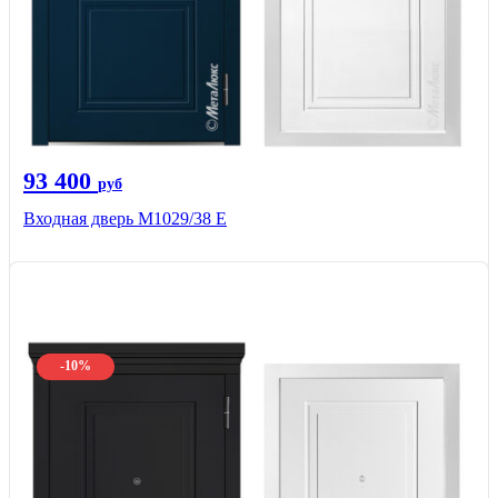
93 400
руб
Входная дверь М1029/38 E
-10%