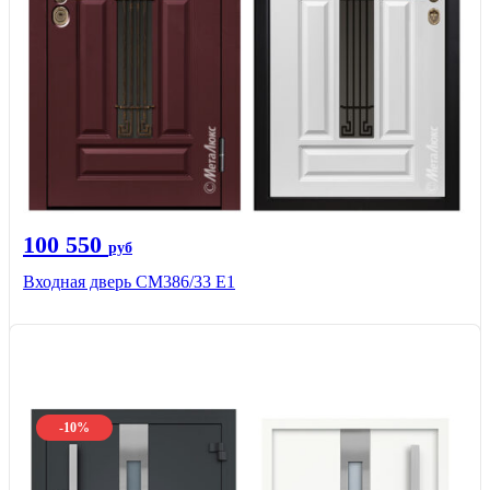
100 550
руб
Входная дверь СМ386/33 Е1
-10%