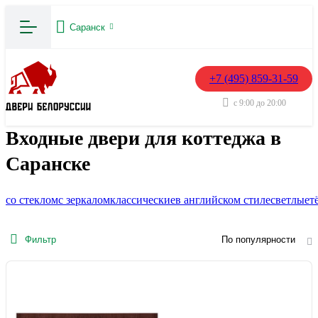
Саранск
+7 (495) 859-31-59
с 9:00 до 20:00
Входные двери для коттеджа в
Саранске
со стеклом
с зеркалом
классические
в английском стиле
светлые
т
Фильтр
По популярности