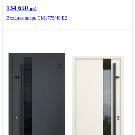
134 650
руб
Входная дверь СМ1775/49 Е2