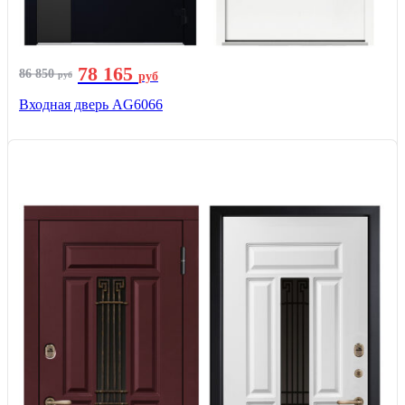
78 165
86 850
руб
руб
Входная дверь AG6066