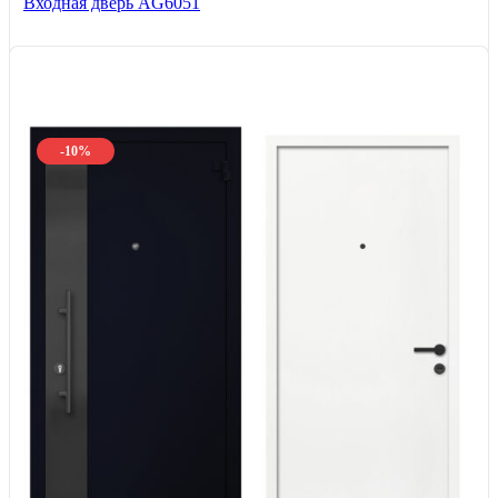
Входная дверь AG6051
-10%