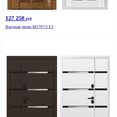
127 250
руб
Входная дверь М1797/3 Е2