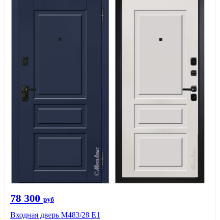
78 300
руб
Входная дверь М483/28 Е1