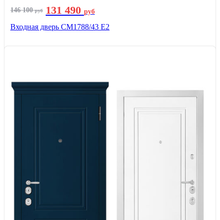
131 490
146 100
руб
руб
Входная дверь СМ1788/43 E2