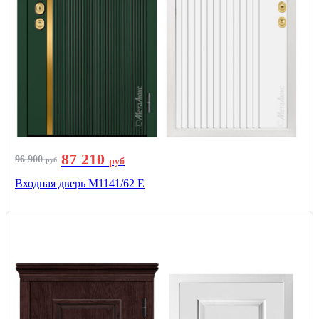
87 210
96 900
руб
руб
Входная дверь М1141/62 Е