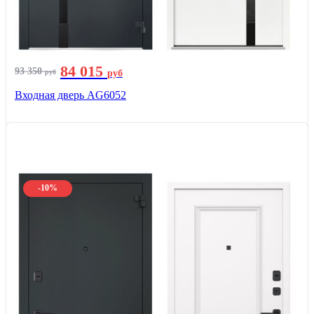
84 015
93 350
руб
руб
Входная дверь AG6052
-10%