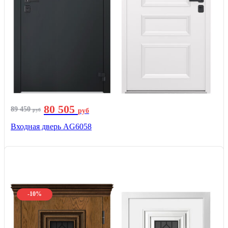
80 505
89 450
руб
руб
Входная дверь AG6058
-10%