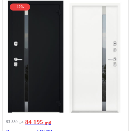
-10%
84 195
93 550
руб
руб