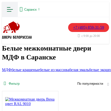
Саранск
+7 (495) 859-31-59
с 9:00 до 20:00
Белые межкомнатные двери
МДФ в Саранске
МДФ
белые крашеные
белые из массива
белая эмаль
белые экошп
Фильтр
По популярности