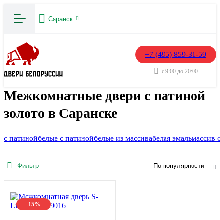
Саранск
+7 (495) 859-31-59
с 9:00 до 20:00
Межкомнатные двери с патиной
золото в Саранске
с патиной
белые с патиной
белые из массива
белая эмаль
массив 
Фильтр
По популярности
-15%